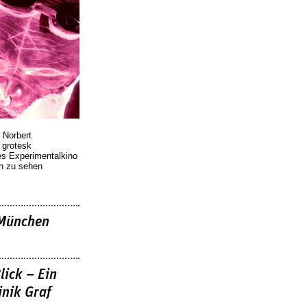
 Norbert
r grotesk
es Experimentalkino
en zu sehen
»München
lick – Ein
nik Graf