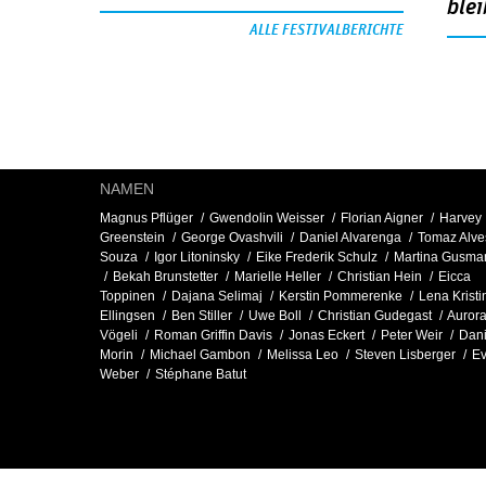
blei
ALLE FESTIVALBERICHTE
NAMEN
Magnus Pflüger
Gwendolin Weisser
Florian Aigner
Harvey
Greenstein
George Ovashvili
Daniel Alvarenga
Tomaz Alve
Souza
Igor Litoninsky
Eike Frederik Schulz
Martina Gusma
Bekah Brunstetter
Marielle Heller
Christian Hein
Eicca
Toppinen
Dajana Selimaj
Kerstin Pommerenke
Lena Kristi
Ellingsen
Ben Stiller
Uwe Boll
Christian Gudegast
Auror
Vögeli
Roman Griffin Davis
Jonas Eckert
Peter Weir
Dani
Morin
Michael Gambon
Melissa Leo
Steven Lisberger
E
Weber
Stéphane Batut