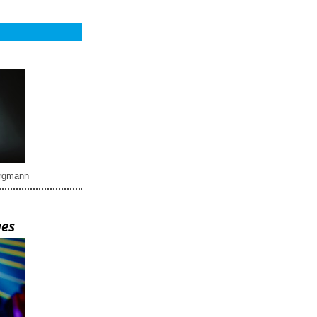
rgmann
ues