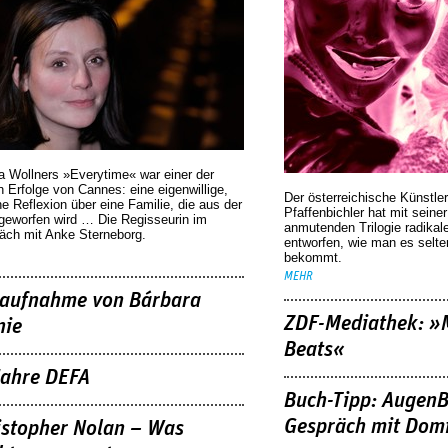
a Wollners »Everytime« war einer der
 Erfolge von Cannes: eine eigenwillige,
Der österreichische Künstler
he Reflexion über eine ­Familie, die aus der
Pfaffenbichler hat mit seine
geworfen wird … Die Regisseurin im
anmutenden Trilogie radikal
äch mit Anke Sterneborg.
entworfen, wie man es selt
bekommt.
MEHR
aufnahme von Bárbara
ZDF-Mediathek: 
nie
Beats«
Jahre DEFA
Buch-Tipp: AugenB
Gespräch mit Domi
istopher Nolan – Was