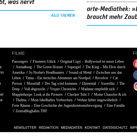
bt, was nervt
arte-Mediathek: »
ALLE THEMEN
braucht mehr Zau
FILME
F
Passengers
Finsteres Glück
Original Copy – Bollywood ist unser Leben
s
Anmaßung
The Green Hornet
Supergirl
The King – Mit Elvis durch
nn
Amerika
Jo Nesbø's Headhunters
Sound of Metal
Zwischen uns das
Leben
Titina – Ein tierisches Abenteuer am Nordpol
Revolver
Cat
n
Person
Moonfall
Der Tag wird kommen
Elemental
Austerlitz
The
a
Deep
Voll abgezockt
Vesper Chronicles
Madame empfiehlt sich
el
Mapplethorpe: Look at the Pictures
Checker Tobi 3
Meine Chaosfee & ich
va
Thelma
Mein fabelhaftes Verbrechen
Wohne lieber ungewöhnlich
Freie Räume – Eine Geschichte der Jugendzentrumsbewegung
Eine Familie
Zentralflughafen THF
NEWSLETTER
REDAKTION
MEDIADATEN
KONTAKT
DATENSCHUTZ
IMP