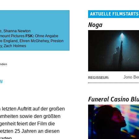
AKTUELLE FILMSTARTS
Noga
e
,
Shanna Newton
mount Pictures
FSK:
Ohne Angabe
e England
,
Ehren McGhehey
,
Preston
y
,
Zach Holmes
anden
Jono Be
REGISSEUR:
EN
Funeral Casino Bl
etzten Auftritt auf der großen
mmheiten sowie den größten
nheit feiert der Film die
etzten 25 Jahren an diesen
warten.