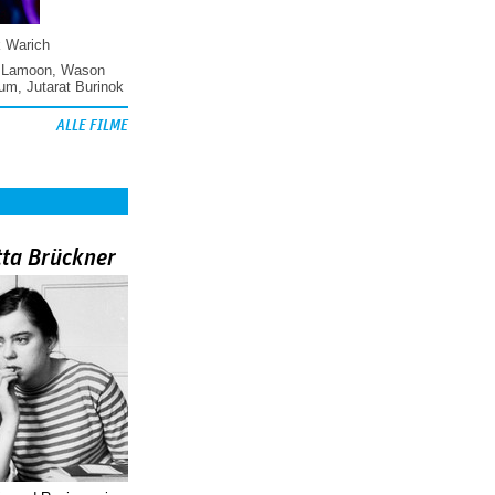
k Warich
 Lamoon
,
Wason
hum
,
Jutarat Burinok
ALLE FILME
tta Brückner