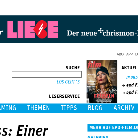
Jump to Navigation
ABO
APP
L
SUCHE
AKTUEL
SUCHE
IN DIE
epd F
epd F
LESERSERVICE
AMING
THEMEN
TIPPS
BLOG
ARCHIV
s: Einer
MEHR AUF EPD-FILM.D
GALERIEN