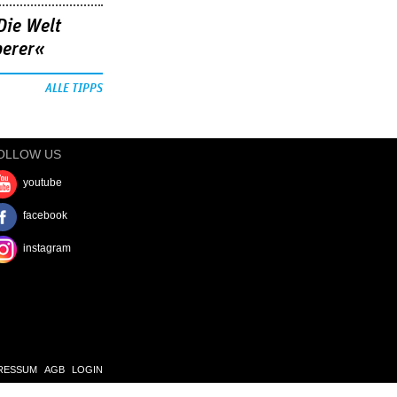
Die Welt
berer«
ALLE TIPPS
OLLOW US
youtube
facebook
instagram
RESSUM
AGB
LOGIN