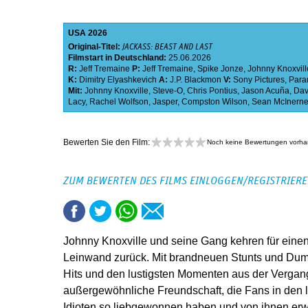
USA
2026
Original-Titel:
JACKASS: BEAST AND LAST
Filmstart in Deutschland:
25.06.2026
R:
Jeff Tremaine
P:
Jeff Tremaine
,
Spike Jonze
,
Johnny Knoxvill
K:
Dimitry Elyashkevich
A:
J.P. Blackmon
V:
Sony Pictures
,
Para
Mit:
Johnny Knoxville
,
Steve-O
,
Chris Pontius
,
Jason Acuña
,
Dav
Lacy
,
Rachel Wolfson
,
Jasper
,
Compston Wilson
,
Sean McInerne
Bewerten Sie den Film:
Noch keine Bewertungen vorh
ZUM BEWERTEN DES FILMS EINLOGGEN/REGISTRIER
Johnny Knoxville und seine Gang kehren für einen l
Leinwand zurück. Mit brandneuen Stunts und Du
Hits und den lustigsten Momenten aus der Vergange
außergewöhnliche Freundschaft, die Fans in den l
Idioten so liebgewonnen haben und von ihnen er