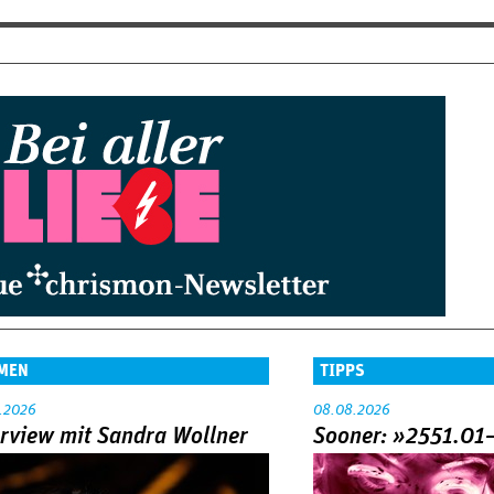
MEN
TIPPS
.2026
08.08.2026
erview mit Sandra Wollner
Sooner: »2551.01