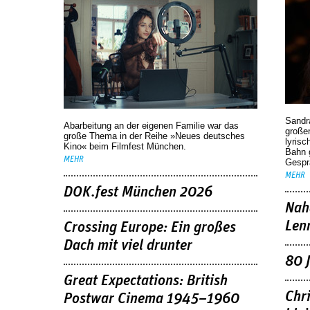
Sandr
Abarbeitung an der eigenen Familie war das
großen
große Thema in der Reihe »Neues deutsches
lyrisc
Kino« beim Filmfest München.
Bahn 
MEHR
Gespr
MEHR
DOK.fest München 2026
Nah
Len
Crossing Europe: Ein großes
Dach mit viel drunter
80 
Great Expectations: British
Chr
Postwar Cinema 1945–1960