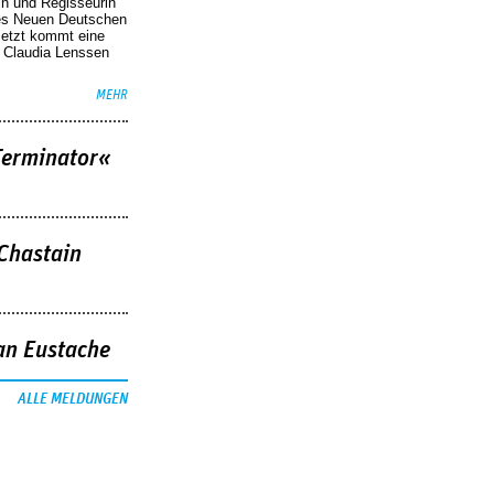
in und Regisseurin
des Neuen Deutschen
Jetzt kommt eine
. Claudia Lenssen
MEHR
Terminator«
 Chastain
an Eustache
ALLE MELDUNGEN