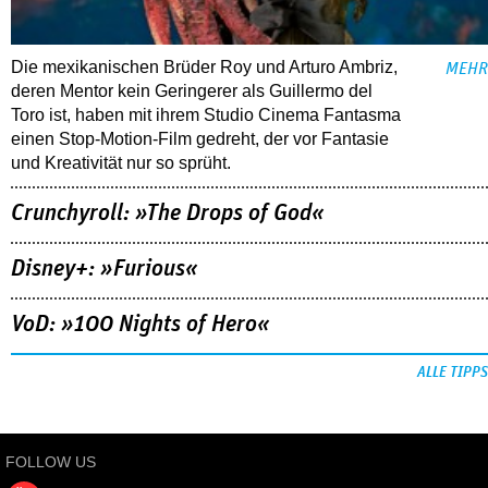
Die mexikanischen Brüder Roy und Arturo Ambriz,
MEHR
deren Mentor kein Geringerer als Guillermo del
Toro ist, haben mit ihrem Studio Cinema Fantasma
einen Stop-Motion-Film gedreht, der vor Fantasie
und Kreativität nur so sprüht.
Crunchyroll: »The Drops of God«
Disney+: »Furious«
VoD: »100 Nights of Hero«
ALLE TIPPS
FOLLOW US