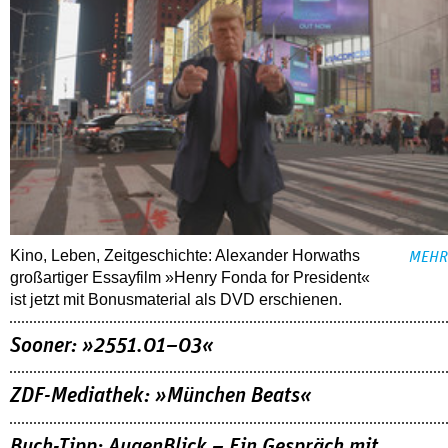
Kino, Leben, Zeitgeschichte: Alexander Horwaths
MEHR
großartiger Essayfilm »Henry Fonda for President«
ist jetzt mit Bonusmaterial als DVD erschienen.
Sooner: »2551.01–03«
ZDF-Mediathek: »München Beats«
Buch-Tipp: AugenBlick – Ein Gespräch mit