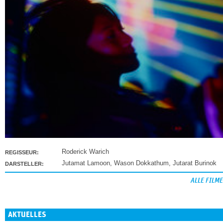
Roderick Warich
REGISSEUR:
Jutamat Lamoon
,
Wason Dokkathum
,
Jutarat Burinok
DARSTELLER:
ALLE FILME
AKTUELLES