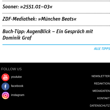
Sooner: »2551.01–03«
ZDF-Mediathek: »München Beats«
Buch-Tipp: AugenBlick – Ein Gespräch mit
Dominik Graf
ALLE TIPPS
FOLLOW US
NEWSLETTER
youtube
REDAKTION
facebook
MEDIADATEN
instagram
KONTAKT
DATENSCHUTZ