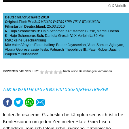
© X-Verleih
Deutschland
Schweiz
2010
Original-Titel:
IM HAUS MEINES VATERS SIND VIELE WOHNUNGEN
Filmstart in Deutschland:
25.03.2010
R:
Hajo Schomerus
B:
Hajo Schomerus
P:
Marceb Busse
,
Marcel Hoehn
K:
Hajo Schomerus
Sch:
Daniela Grosch
V:
X-Verleih
L:
89 Min
FSK:
keine Beschränkung
Mit:
Vater Afrayem Elorashalimy
,
Bruder Jayaseelan
,
Vater Samuel Aghoyan
,
Abuna Gebreselassie Tesfa
,
Patriarch Theophilos III.
,
Pater Robert Jauch
,
Wajeen Y. Nusselbeh
Bewerten Sie den Film:
Noch keine Bewertungen vorhanden
ZUM BEWERTEN DES FILMS EINLOGGEN/REGISTRIEREN
In der Jerusalemer Grabeskirche kämpfen sechs christliche
Konfessionen um jeden Zentimeter Platz: Griechisch-
orthodoxe, römisch-lateinische, syrische, armenische,