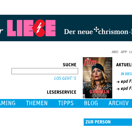
Jump to Navigation
ABO
APP
L
SUCHE
AKTUEL
SUCHE
IN DIE
epd F
epd F
LESERSERVICE
AMING
THEMEN
TIPPS
BLOG
ARCHIV
ZUR PERSON