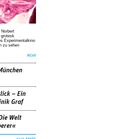
 Norbert
r grotesk
es Experimentalkino
en zu sehen
MEHR
»München
lick – Ein
nik Graf
Die Welt
berer«