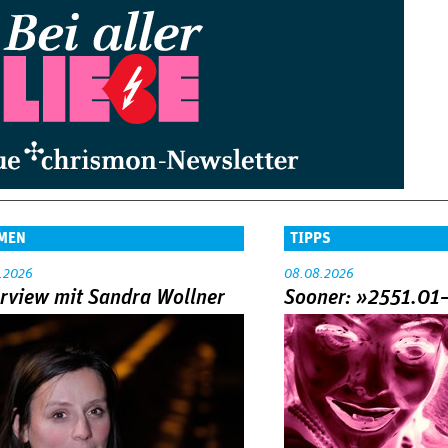
MEN
TIPPS
.2026
08.08.2026
erview mit Sandra Wollner
Sooner: »2551.01