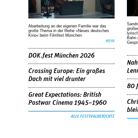
Sandr
Abarbeitung an der eigenen Familie war das
großen
große Thema in der Reihe »Neues deutsches
lyrisc
Kino« beim Filmfest München.
Bahn 
MEHR
Gespr
DOK.fest München 2026
Nah
Len
Crossing Europe: Ein großes
Dach mit viel drunter
80 
Great Expectations: British
Chr
Postwar Cinema 1945–1960
blei
ALLE FESTIVALBERICHTE