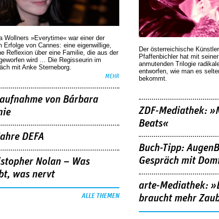
a Wollners »Everytime« war einer der
 Erfolge von Cannes: eine eigenwillige,
Der österreichische Künstler
he Reflexion über eine ­Familie, die aus der
Pfaffenbichler hat mit seine
geworfen wird … Die Regisseurin im
anmutenden Trilogie radikal
äch mit Anke Sterneborg.
entworfen, wie man es selt
MEHR
bekommt.
aufnahme von Bárbara
ZDF-Mediathek: 
nie
Beats«
Jahre DEFA
Buch-Tipp: AugenB
Gespräch mit Domi
istopher Nolan – Was
bt, was nervt
arte-Mediathek: »
ALLE THEMEN
braucht mehr Zau