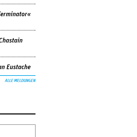
Terminator«
 Chastain
an Eustache
ALLE MELDUNGEN