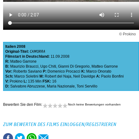
© Prokino
Italien
2008
Original-Titel:
CAMORRA
Filmstart in Deutschland:
11.09.2008
R:
Matteo Garrone
B:
Maurizio Braucci
,
Ugo Chiti
,
Gianni Di Gregorio
,
Matteo Garrone
Vor:
Roberto Saviano
P:
Domenico Procacci
K:
Marco Onorato
Sch:
Marco Soletini
M:
Robert del Naja
,
Neil Davidge
A:
Paolo Bonfini
V:
Prokino
L:
135 Min
FSK:
16
D:
Salvatore Abruzzese
,
Maria Nazionale
,
Toni Servillo
Bewerten Sie den Film:
Noch keine Bewertungen vorhanden
ZUM BEWERTEN DES FILMS EINLOGGEN/REGISTRIEREN