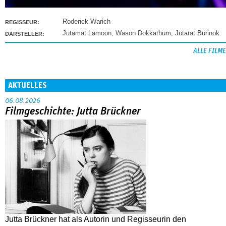
Roderick Warich
REGISSEUR:
Jutamat Lamoon
,
Wason Dokkathum
,
Jutarat Burinok
DARSTELLER:
ALLE FILME
AKTUELLES
06.08.2026
Filmgeschichte: Jutta Brückner
Jutta Brückner hat als Autorin und Regisseurin den