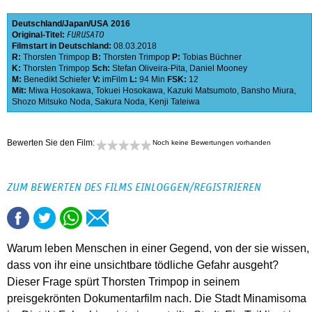
Deutschland
Japan
USA
2016
Original-Titel:
FURUSATO
Filmstart in Deutschland:
08.03.2018
R:
Thorsten Trimpop
B:
Thorsten Trimpop
P:
Tobias Büchner
K:
Thorsten Trimpop
Sch:
Stefan Oliveira-Pita
,
Daniel Mooney
M:
Benedikt Schiefer
V:
imFilm
L:
94 Min
FSK:
12
Mit:
Miwa Hosokawa
,
Tokuei Hosokawa
,
Kazuki Matsumoto
,
Bansho Miura
,
Shozo Mitsuko Noda
,
Sakura Noda
,
Kenji Tateiwa
Bewerten Sie den Film:
Noch keine Bewertungen vorhanden
ZUM BEWERTEN DES FILMS EINLOGGEN/REGISTRIEREN
Warum leben Menschen in einer Gegend, von der sie wissen,
dass von ihr eine unsichtbare tödliche Gefahr ausgeht?
Dieser Frage spürt Thorsten Trimpop in seinem
preisgekrönten Dokumentarfilm nach. Die Stadt Minamisoma