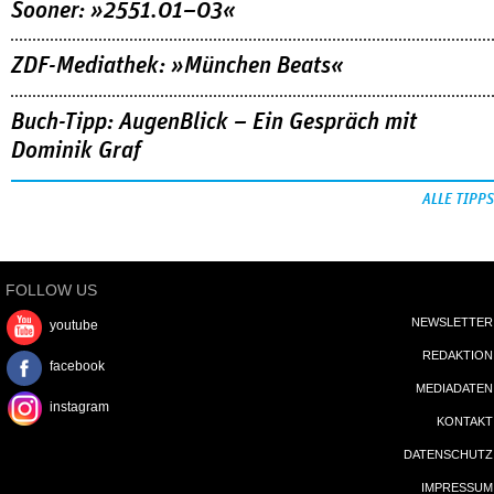
Sooner: »2551.01–03«
ZDF-Mediathek: »München Beats«
Buch-Tipp: AugenBlick – Ein Gespräch mit
Dominik Graf
ALLE TIPPS
FOLLOW US
NEWSLETTER
youtube
REDAKTION
facebook
MEDIADATEN
instagram
KONTAKT
DATENSCHUTZ
IMPRESSUM