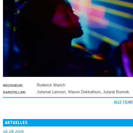
Roderick Warich
REGISSEUR:
Jutamat Lamoon
,
Wason Dokkathum
,
Jutarat Burinok
DARSTELLER:
ALLE FILME
AKTUELLES
06.08.2026