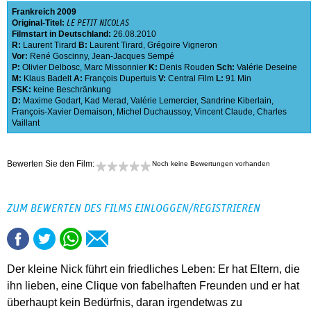
Frankreich
2009
Original-Titel:
LE PETIT NICOLAS
Filmstart in Deutschland:
26.08.2010
R:
Laurent Tirard
B:
Laurent Tirard
,
Grégoire Vigneron
Vor:
René Goscinny
,
Jean-Jacques Sempé
P:
Olivier Delbosc
,
Marc Missonnier
K:
Denis Rouden
Sch:
Valérie Deseine
M:
Klaus Badelt
A:
François Dupertuis
V:
Central Film
L:
91 Min
FSK:
keine Beschränkung
D:
Maxime Godart
,
Kad Merad
,
Valérie Lemercier
,
Sandrine Kiberlain
,
François-Xavier Demaison
,
Michel Duchaussoy
,
Vincent Claude
,
Charles
Vaillant
Bewerten Sie den Film:
Noch keine Bewertungen vorhanden
ZUM BEWERTEN DES FILMS EINLOGGEN/REGISTRIEREN
Der kleine Nick führt ein friedliches Leben: Er hat Eltern, die
ihn lieben, eine Clique von fabelhaften Freunden und er hat
überhaupt kein Bedürfnis, daran irgendetwas zu