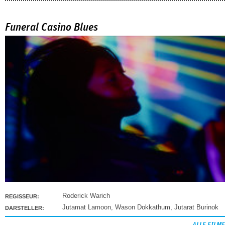
Funeral Casino Blues
Roderick Warich
REGISSEUR:
Jutamat Lamoon
,
Wason Dokkathum
,
Jutarat Burinok
DARSTELLER: