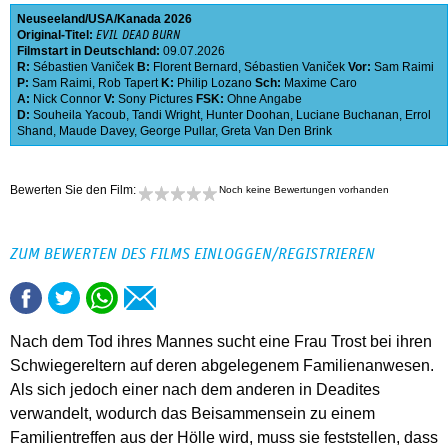
Neuseeland
USA
Kanada
2026
Original-Titel:
EVIL DEAD BURN
Filmstart in Deutschland:
09.07.2026
R:
Sébastien Vaniček
B:
Florent Bernard
,
Sébastien Vaniček
Vor:
Sam Raimi
P:
Sam Raimi
,
Rob Tapert
K:
Philip Lozano
Sch:
Maxime Caro
A:
Nick Connor
V:
Sony Pictures
FSK:
Ohne Angabe
D:
Souheila Yacoub
,
Tandi Wright
,
Hunter Doohan
,
Luciane Buchanan
,
Errol
Shand
,
Maude Davey
,
George Pullar
,
Greta Van Den Brink
Bewerten Sie den Film:
Noch keine Bewertungen vorhanden
ZUM BEWERTEN DES FILMS EINLOGGEN/REGISTRIEREN
Nach dem Tod ihres Mannes sucht eine Frau Trost bei ihren
Schwiegereltern auf deren abgelegenem Familienanwesen.
Als sich jedoch einer nach dem anderen in Deadites
verwandelt, wodurch das Beisammensein zu einem
Familientreffen aus der Hölle wird, muss sie feststellen, dass