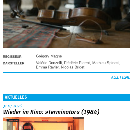
Grégory Magne
REGISSEUR:
Valérie Donzelli
,
Frédéric Pierrot
,
Mathieu Spinosi
,
DARSTELLER:
Emma Ravier
,
Nicolas Bridet
ALLE FILME
AKTUELLES
31.07.2026
Wieder im Kino: »Terminator« (1984)