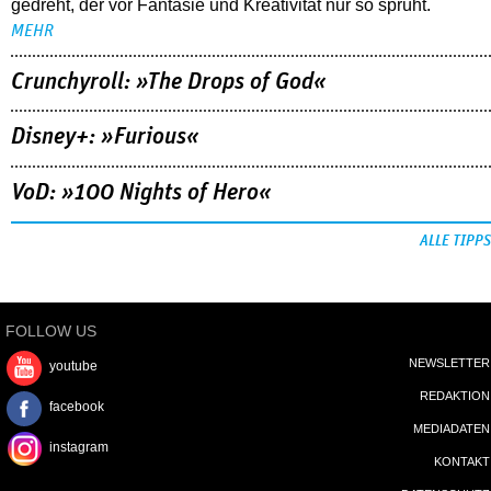
gedreht, der vor Fantasie und Kreativität nur so sprüht.
MEHR
Crunchyroll: »The Drops of God«
Disney+: »Furious«
VoD: »100 Nights of Hero«
ALLE TIPPS
FOLLOW US
NEWSLETTER
youtube
REDAKTION
facebook
MEDIADATEN
instagram
KONTAKT