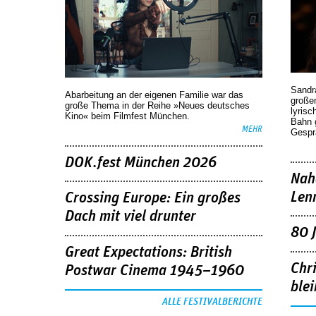
Sandr
Abarbeitung an der eigenen Familie war das
großen
große Thema in der Reihe »Neues deutsches
lyrisc
Kino« beim Filmfest München.
Bahn 
MEHR
Gespr
DOK.fest München 2026
Nah
Len
Crossing Europe: Ein großes
Dach mit viel drunter
80 
Great Expectations: British
Chr
Postwar Cinema 1945–1960
blei
ALLE FESTIVALBERICHTE