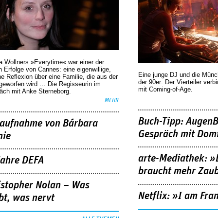
a Wollners »Everytime« war einer der
 Erfolge von Cannes: eine eigenwillige,
Eine junge DJ und die Mün
he Reflexion über eine ­Familie, die aus der
der 90er: Der Vierteiler verb
geworfen wird … Die Regisseurin im
mit Coming-of-Age.
äch mit Anke Sterneborg.
MEHR
Buch-Tipp: AugenB
aufnahme von Bárbara
Gespräch mit Domi
nie
arte-Mediathek: »
Jahre DEFA
braucht mehr Zau
istopher Nolan – Was
Netflix: »I am Fra
bt, was nervt