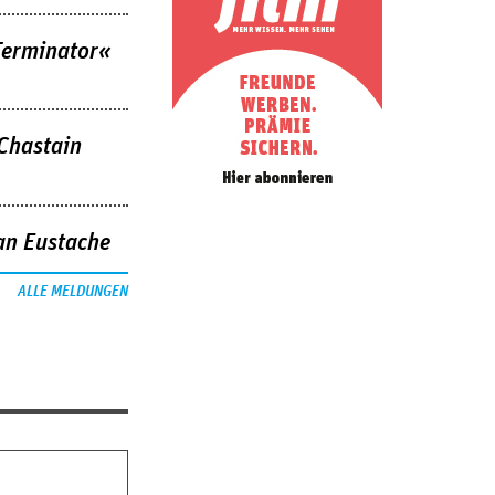
Terminator«
 Chastain
an Eustache
ALLE MELDUNGEN