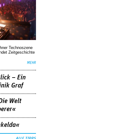
chner Technoszene
indet Zeitgeschichte
MEHR
lick – Ein
nik Graf
Die Welt
berer«
nkelda«
ALLE TIPPS