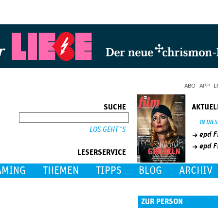
Jump to Navigation
ABO
APP
L
SUCHE
AKTUEL
SUCHE
IN DIE
epd F
epd F
LESERSERVICE
AMING
THEMEN
TIPPS
BLOG
ARCHIV
ZUR PERSON