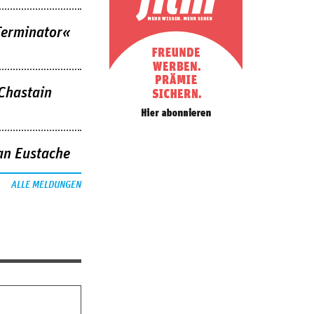
Terminator«
 Chastain
an Eustache
ALLE MELDUNGEN