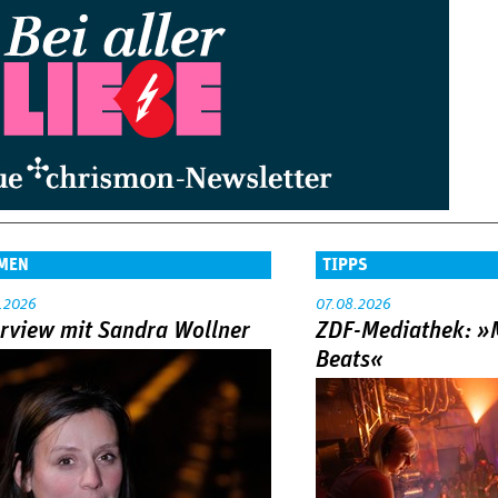
MEN
TIPPS
.2026
07.08.2026
erview mit Sandra Wollner
ZDF-Mediathek: 
Beats«