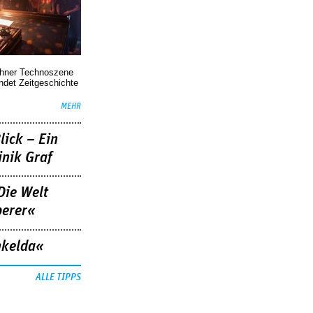
chner Technoszene
indet Zeitgeschichte
MEHR
lick – Ein
nik Graf
Die Welt
berer«
nkelda«
ALLE TIPPS