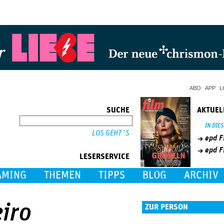
Jump to Navigation
ABO
APP
L
SUCHE
AKTUEL
SUCHE
IN DIE
epd F
epd F
LESERSERVICE
AMING
THEMEN
TIPPS
BLOG
ARCHIV
iro
ZUR PERSON