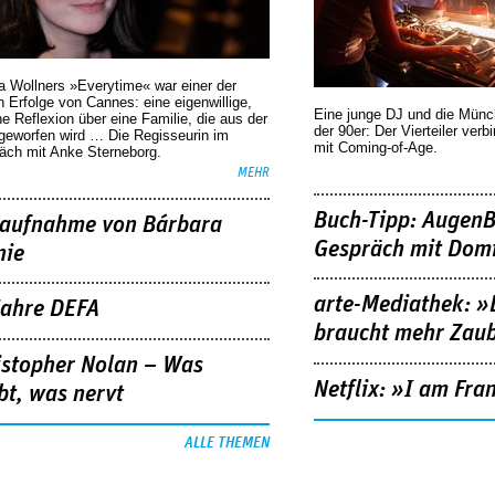
a Wollners »Everytime« war einer der
 Erfolge von Cannes: eine eigenwillige,
Eine junge DJ und die Mün
he Reflexion über eine ­Familie, die aus der
der 90er: Der Vierteiler verb
geworfen wird … Die Regisseurin im
mit Coming-of-Age.
äch mit Anke Sterneborg.
MEHR
Buch-Tipp: AugenB
aufnahme von Bárbara
Gespräch mit Domi
nie
arte-Mediathek: »
Jahre DEFA
braucht mehr Zau
istopher Nolan – Was
Netflix: »I am Fra
bt, was nervt
ALLE THEMEN