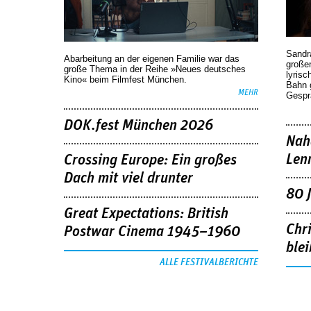
Sandr
Abarbeitung an der eigenen Familie war das
großen
große Thema in der Reihe »Neues deutsches
lyrisc
Kino« beim Filmfest München.
Bahn 
MEHR
Gespr
DOK.fest München 2026
Nah
Len
Crossing Europe: Ein großes
Dach mit viel drunter
80 
Great Expectations: British
Chr
Postwar Cinema 1945–1960
blei
ALLE FESTIVALBERICHTE