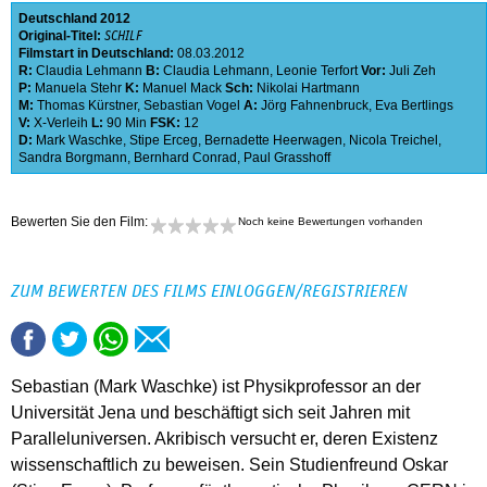
Deutschland
2012
Original-Titel:
SCHILF
Filmstart in Deutschland:
08.03.2012
R:
Claudia Lehmann
B:
Claudia Lehmann
,
Leonie Terfort
Vor:
Juli Zeh
P:
Manuela Stehr
K:
Manuel Mack
Sch:
Nikolai Hartmann
M:
Thomas Kürstner
,
Sebastian Vogel
A:
Jörg Fahnenbruck
,
Eva Bertlings
V:
X-Verleih
L:
90 Min
FSK:
12
D:
Mark Waschke
,
Stipe Erceg
,
Bernadette Heerwagen
,
Nicola Treichel
,
Sandra Borgmann
,
Bernhard Conrad
,
Paul Grasshoff
Bewerten Sie den Film:
Noch keine Bewertungen vorhanden
ZUM BEWERTEN DES FILMS EINLOGGEN/REGISTRIEREN
Sebastian (Mark Waschke) ist Physikprofessor an der
Universität Jena und beschäftigt sich seit Jahren mit
Paralleluniversen. Akribisch versucht er, deren Existenz
wissenschaftlich zu beweisen. Sein Studienfreund Oskar