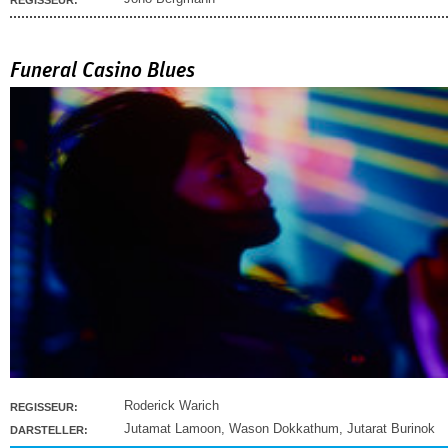
REGISSEUR:
Funeral Casino Blues
Roderick Warich
REGISSEUR:
Jutamat Lamoon
,
Wason Dokkathum
,
Jutarat Burinok
DARSTELLER: