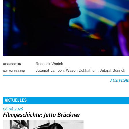
Roderick Warich
REGISSEUR:
Jutamat Lamoon
,
Wason Dokkathum
,
Jutarat Burinok
DARSTELLER:
ALLE FILME
AKTUELLES
06.08.2026
Filmgeschichte: Jutta Brückner