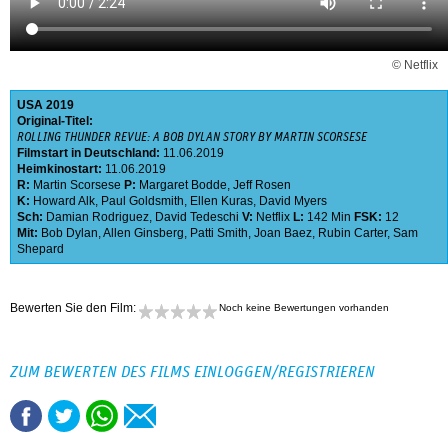
© Netflix
USA
2019
Original-Titel:
ROLLING THUNDER REVUE: A BOB DYLAN STORY BY MARTIN SCORSESE
Filmstart in Deutschland:
11.06.2019
Heimkinostart:
11.06.2019
R:
Martin Scorsese
P:
Margaret Bodde
,
Jeff Rosen
K:
Howard Alk
,
Paul Goldsmith
,
Ellen Kuras
,
David Myers
Sch:
Damian Rodriguez
,
David Tedeschi
V:
Netflix
L:
142 Min
FSK:
12
Mit:
Bob Dylan
,
Allen Ginsberg
,
Patti Smith
,
Joan Baez
,
Rubin Carter
,
Sam
Shepard
Bewerten Sie den Film:
Noch keine Bewertungen vorhanden
ZUM BEWERTEN DES FILMS EINLOGGEN/REGISTRIEREN