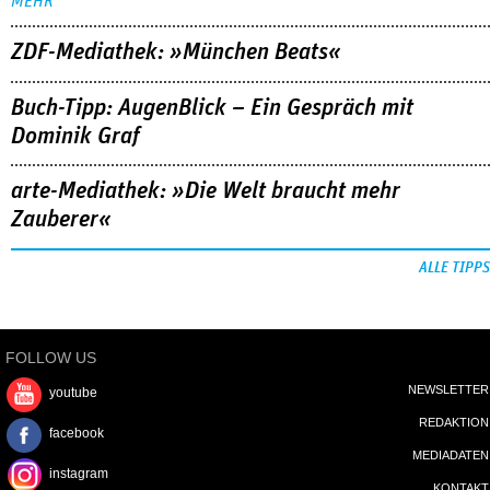
MEHR
ZDF-Mediathek: »München Beats«
Buch-Tipp: AugenBlick – Ein Gespräch mit
Dominik Graf
arte-Mediathek: »Die Welt braucht mehr
Zauberer«
ALLE TIPPS
FOLLOW US
NEWSLETTER
youtube
REDAKTION
facebook
MEDIADATEN
instagram
KONTAKT