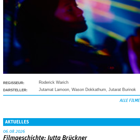
Roderick Warich
REGISSEUR:
Jutamat Lamoon
,
Wason Dokkathum
,
Jutarat Burinok
DARSTELLER:
ALLE FILME
AKTUELLES
06.08.2026
Filmgeschichte: Jutta Brückner