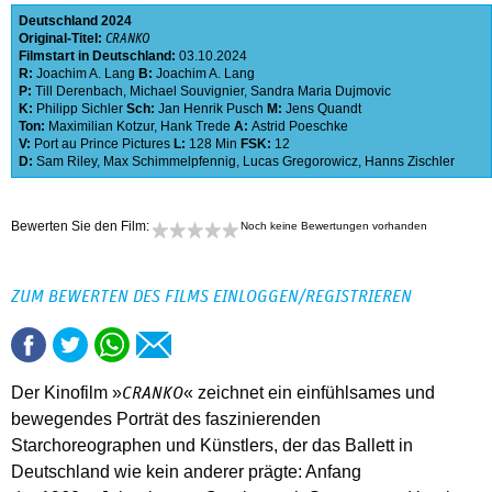
Deutschland
2024
Original-Titel:
CRANKO
Filmstart in Deutschland:
03.10.2024
R:
Joachim A. Lang
B:
Joachim A. Lang
P:
Till Derenbach
,
Michael Souvignier
,
Sandra Maria Dujmovic
K:
Philipp Sichler
Sch:
Jan Henrik Pusch
M:
Jens Quandt
Ton:
Maximilian Kotzur
,
Hank Trede
A:
Astrid Poeschke
V:
Port au Prince Pictures
L:
128 Min
FSK:
12
D:
Sam Riley
,
Max Schimmelpfennig
,
Lucas Gregorowicz
,
Hanns Zischler
Bewerten Sie den Film:
Noch keine Bewertungen vorhanden
ZUM BEWERTEN DES FILMS EINLOGGEN/REGISTRIEREN
Der Kinofilm »
« zeichnet ein einfühlsames und
CRANKO
bewegendes Porträt des faszinierenden
Starchoreographen und Künstlers, der das Ballett in
Deutschland wie kein anderer prägte: Anfang