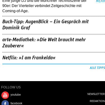
Eine junge DJ und die Münchner Technoszene der
MEHR
90er: Der Vierteiler verbindet Zeitgeschichte mit
Coming-of-Age.
Buch-Tipp: AugenBlick – Ein Gespräch mit
Dominik Graf
arte-Mediathek: »Die Welt braucht mehr
Zauberer«
Netflix: »I am Frankelda«
ALLE TIPPS
FOLLOW US
NEWSLETTER
youtube
REDAKTION
facebook