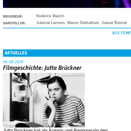
Roderick Warich
REGISSEUR:
Jutamat Lamoon
,
Wason Dokkathum
,
Jutarat Burinok
DARSTELLER:
ALLE FILME
AKTUELLES
06.08.2026
Filmgeschichte: Jutta Brückner
Jutta Brückner hat als Autorin und Regisseurin den