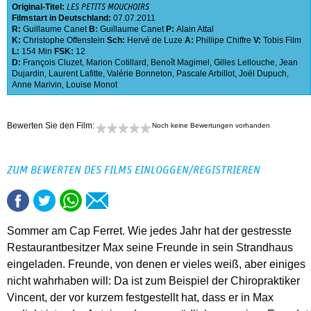
Original-Titel:
LES PETITS MOUCHOIRS
Filmstart in Deutschland:
07.07.2011
R:
Guillaume Canet
B:
Guillaume Canet
P:
Alain Attal
K:
Christophe Offenstein
Sch:
Hervé de Luze
A:
Phillipe Chiffre
V:
Tobis Film
L:
154 Min
FSK:
12
D:
François Cluzet
,
Marion Cotillard
,
Benoît Magimel
,
Gilles Lellouche
,
Jean
Dujardin
,
Laurent Lafitte
,
Valérie Bonneton
,
Pascale Arbillot
,
Joël Dupuch
,
Anne Marivin
,
Louise Monot
Bewerten Sie den Film:
Noch keine Bewertungen vorhanden
ZUM BEWERTEN DES FILMS EINLOGGEN/REGISTRIEREN
Sommer am Cap Ferret. Wie jedes Jahr hat der gestresste
Restaurantbesitzer Max seine Freunde in sein Strandhaus
eingeladen. Freunde, von denen er vieles weiß, aber einiges
nicht wahrhaben will: Da ist zum Beispiel der Chiropraktiker
Vincent, der vor kurzem festgestellt hat, dass er in Max