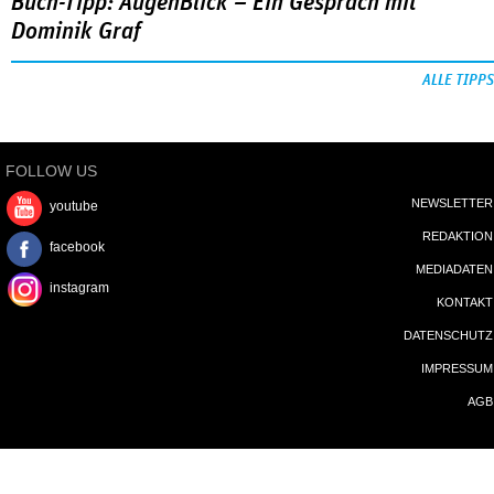
Buch-Tipp: AugenBlick – Ein Gespräch mit
Dominik Graf
ALLE TIPPS
FOLLOW US
NEWSLETTER
youtube
REDAKTION
facebook
MEDIADATEN
instagram
KONTAKT
DATENSCHUTZ
IMPRESSUM
AGB