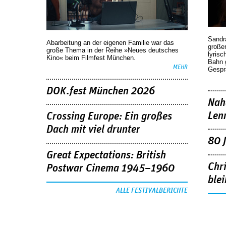
Sandr
Abarbeitung an der eigenen Familie war das
großen
große Thema in der Reihe »Neues deutsches
lyrisc
Kino« beim Filmfest München.
Bahn 
MEHR
Gespr
DOK.fest München 2026
Nah
Len
Crossing Europe: Ein großes
Dach mit viel drunter
80 
Great Expectations: British
Chr
Postwar Cinema 1945–1960
blei
ALLE FESTIVALBERICHTE