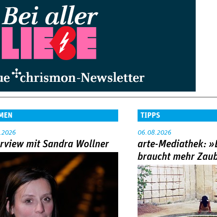
MEN
TIPPS
.2026
06.08.2026
erview mit Sandra Wollner
arte-Mediathek: »
braucht mehr Zau