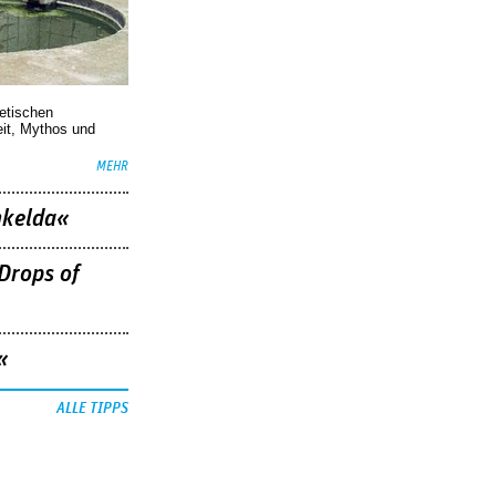
oetischen
eit, Mythos und
MEHR
nkelda«
Drops of
«
ALLE TIPPS