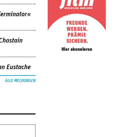
Terminator«
 Chastain
an Eustache
ALLE MELDUNGEN