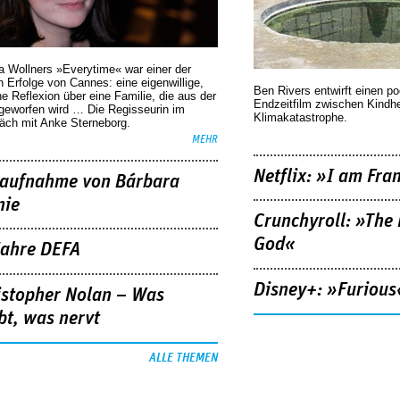
a Wollners »Everytime« war einer der
 Erfolge von Cannes: eine eigenwillige,
Ben Rivers entwirft einen p
he Reflexion über eine ­Familie, die aus der
Endzeitfilm zwischen Kindh
geworfen wird … Die Regisseurin im
Klimakatastrophe.
äch mit Anke Sterneborg.
MEHR
Netflix: »I am Fra
aufnahme von Bárbara
nie
Crunchyroll: »The 
God«
Jahre DEFA
Disney+: »Furious
istopher Nolan – Was
bt, was nervt
ALLE THEMEN