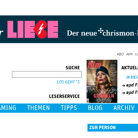
Jump to Navigation
ABO
APP
L
SUCHE
AKTUEL
SUCHE
IN DIE
epd F
epd F
LESERSERVICE
AMING
THEMEN
TIPPS
BLOG
ARCHIV
ZUR PERSON