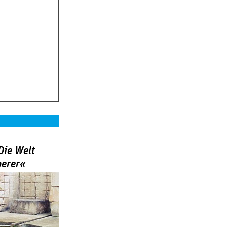
Die Welt
berer«