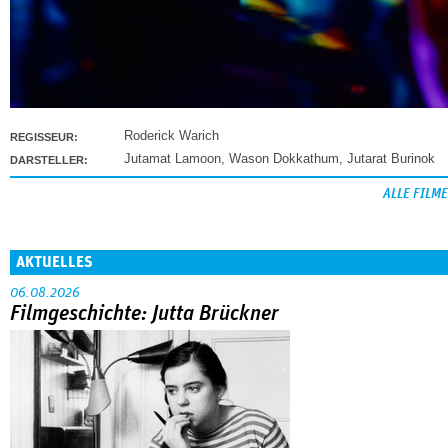
Roderick Warich
REGISSEUR:
Jutamat Lamoon
,
Wason Dokkathum
,
Jutarat Burinok
DARSTELLER:
ALLE FILME
AKTUELLES
06.08.2026
Filmgeschichte: Jutta Brückner