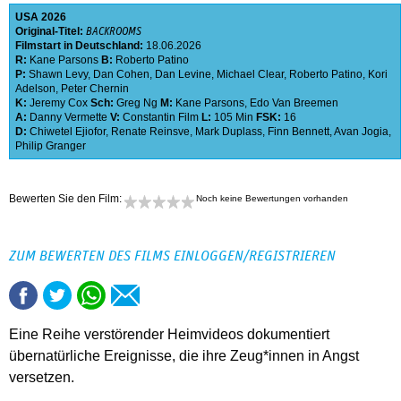
USA
2026
Original-Titel:
BACKROOMS
Filmstart in Deutschland:
18.06.2026
R:
Kane Parsons
B:
Roberto Patino
P:
Shawn Levy
,
Dan Cohen
,
Dan Levine
,
Michael Clear
,
Roberto Patino
,
Kori
Adelson
,
Peter Chernin
K:
Jeremy Cox
Sch:
Greg Ng
M:
Kane Parsons
,
Edo Van Breemen
A:
Danny Vermette
V:
Constantin Film
L:
105 Min
FSK:
16
D:
Chiwetel Ejiofor
,
Renate Reinsve
,
Mark Duplass
,
Finn Bennett
,
Avan Jogia
,
Philip Granger
Bewerten Sie den Film:
Noch keine Bewertungen vorhanden
ZUM BEWERTEN DES FILMS EINLOGGEN/REGISTRIEREN
Eine Reihe verstörender Heimvideos dokumentiert
übernatürliche Ereignisse, die ihre Zeug*innen in Angst
versetzen.