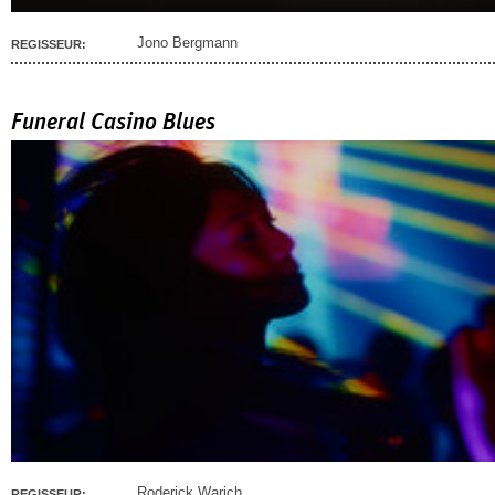
Jono Bergmann
REGISSEUR:
Funeral Casino Blues
Roderick Warich
REGISSEUR: