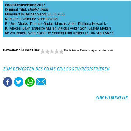
Israel
Deutschland
2012
Original-Titel:
CINEMA JENIN
Filmstart in Deutschland:
28.06.2012
R:
Marcus Vetter
B:
Marcus Vetter
P:
Uwe Dierks
,
Thomas Grube
,
Marcus Vetter
,
Philippa Kowarski
K:
Aleksei Bakri
,
Mareike Müller
,
Marcus Vetter
Sch:
Saskia Metten
M:
Avi Belleli
,
Sven Kaiser
V:
Senator Film Verleih
L:
106 Min
FSK:
6
Bewerten Sie den Film:
Noch keine Bewertungen vorhanden
ZUM BEWERTEN DES FILMS EINLOGGEN/REGISTRIEREN
ZUR FILMKRITIK