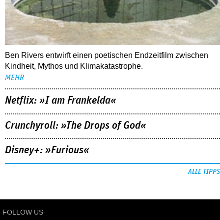
Ben Rivers entwirft einen poetischen Endzeitfilm zwischen
Kindheit, Mythos und Klimakatastrophe.
MEHR
Netflix: »I am Frankelda«
Crunchyroll: »The Drops of God«
Disney+: »Furious«
ALLE TIPPS
FOLLOW US