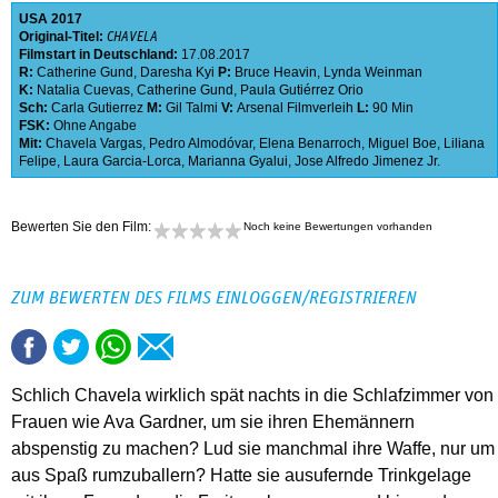
USA
2017
Original-Titel:
CHAVELA
Filmstart in Deutschland:
17.08.2017
R:
Catherine Gund
,
Daresha Kyi
P:
Bruce Heavin
,
Lynda Weinman
K:
Natalia Cuevas
,
Catherine Gund
,
Paula Gutiérrez Orio
Sch:
Carla Gutierrez
M:
Gil Talmi
V:
Arsenal Filmverleih
L:
90 Min
FSK:
Ohne Angabe
Mit:
Chavela Vargas
,
Pedro Almodóvar
,
Elena Benarroch
,
Miguel Boe
,
Liliana
Felipe
,
Laura Garcia-Lorca
,
Marianna Gyalui
,
Jose Alfredo Jimenez Jr.
Bewerten Sie den Film:
Noch keine Bewertungen vorhanden
ZUM BEWERTEN DES FILMS EINLOGGEN/REGISTRIEREN
Schlich Chavela wirklich spät nachts in die Schlafzimmer von
Frauen wie Ava Gardner, um sie ihren Ehemännern
abspenstig zu machen? Lud sie manchmal ihre Waffe, nur um
aus Spaß rumzuballern? Hatte sie ausufernde Trinkgelage