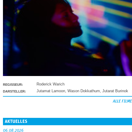
Roderick Warich
REGISSEUR:
Jutamat Lamoon
,
Wason Dokkathum
,
Jutarat Burinok
DARSTELLER:
ALLE FILME
AKTUELLES
06.08.2026