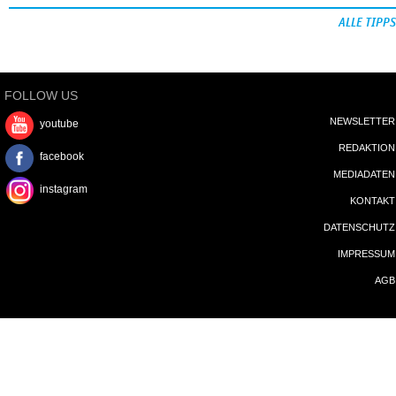
Netflix: »I am Frankelda«
Crunchyroll: »The Drops of God«
Disney+: »Furious«
ALLE TIPPS
FOLLOW US
NEWSLETTER
youtube
REDAKTION
facebook
MEDIADATEN
instagram
KONTAKT
DATENSCHUTZ
IMPRESSUM