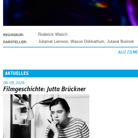
Roderick Warich
REGISSEUR:
Jutamat Lamoon
,
Wason Dokkathum
,
Jutarat Burinok
DARSTELLER:
ALLE FILME
AKTUELLES
06.08.2026
Filmgeschichte: Jutta Brückner