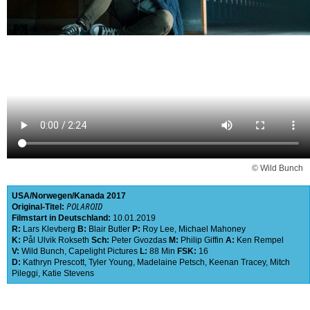
© Wild Bunch
USA
Norwegen
Kanada
2017
Original-Titel:
POLAROID
Filmstart in Deutschland:
10.01.2019
R:
Lars Klevberg
B:
Blair Butler
P:
Roy Lee
,
Michael Mahoney
K:
Pål Ulvik Rokseth
Sch:
Peter Gvozdas
M:
Philip Giffin
A:
Ken Rempel
V:
Wild Bunch
,
Capelight Pictures
L:
88 Min
FSK:
16
D:
Kathryn Prescott
,
Tyler Young
,
Madelaine Petsch
,
Keenan Tracey
,
Mitch
Pileggi
,
Katie Stevens