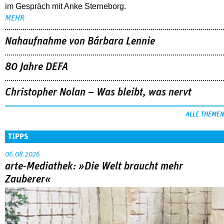
Sandra Wollners »Everytime« war einer der großen Erfolge
von Cannes: eine eigenwillige, lyrische Reflexion über eine ­
Familie, die aus der Bahn geworfen wird … Die Regisseurin
im Gespräch mit Anke Sterneborg.
MEHR
Nahaufnahme von Bárbara Lennie
80 Jahre DEFA
Christopher Nolan – Was bleibt, was nervt
ALLE THEMEN
TIPPS