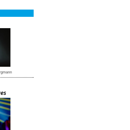
rgmann
ues