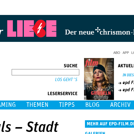
Jump to Navigation
ABO
APP
L
SUCHE
AKTUEL
SUCHE
IN DIE
epd F
epd F
LESERSERVICE
AMING
THEMEN
TIPPS
BLOG
ARCHIV
ls – Stadt
MEHR AUF EPD-FILM.D
GALERIEN