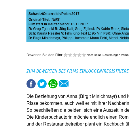
Schweiz
Österreich
Polen
2017
Original-Titel:
TIERE
Filmstart in Deutschland:
16.11.2017
R:
Greg Zglinski
B:
Jörg Kalt
,
Greg Zglinski
P:
Katrin Renz
,
Stef
Sch:
Karina Ressler
V:
Film Kino Text
L:
95 Min
FSK:
Ohne Ang
D:
Birgit Minichmayr
,
Philipp Hochmair
,
Mona Petri
,
Mehdi Nebb
Bewerten Sie den Film:
Noch keine Bewertungen vorh
ZUM BEWERTEN DES FILMS EINLOGGEN/REGISTRIER
Die Beziehung von Anna (Birgit Minichmayr) und Ni
Risse bekommen, auch weil er mit ihrer Nachbarin 
So beschließen die beiden, sich eine Auszeit in 
Die Kinderbuchautorin möchte endlich einen Rom
und der Restaurantbetreiber plant ein Kochbuch 