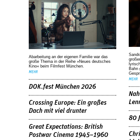
Sandr
Abarbeitung an der eigenen Familie war das
großen
große Thema in der Reihe »Neues deutsches
lyrisc
Kino« beim Filmfest München.
Bahn 
MEHR
Gespr
MEHR
DOK.fest München 2026
Nah
Len
Crossing Europe: Ein großes
Dach mit viel drunter
80 
Great Expectations: British
Chr
Postwar Cinema 1945–1960