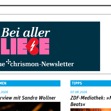
MEN
TIPPS
.2026
07.08.2026
erview mit Sandra Wollner
ZDF-Mediathek: 
Beats«