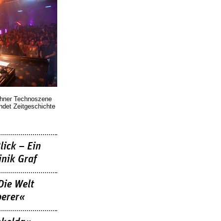
chner Technoszene
indet Zeitgeschichte
lick – Ein
nik Graf
Die Welt
berer«