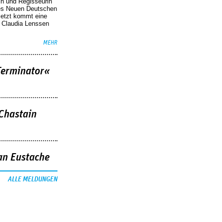
in und Regisseurin
des Neuen Deutschen
Jetzt kommt eine
. Claudia Lenssen
MEHR
Terminator«
 Chastain
an Eustache
ALLE MELDUNGEN