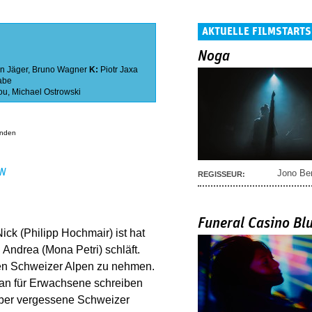
AKTUELLE FILMSTARTS
Noga
an Jäger
,
Bruno Wagner
K:
Piotr Jaxa
abe
ou
,
Michael Ostrowski
anden
EN
Jono Be
REGISSEUR:
Funeral Casino Bl
ck (Philipp Hochmair) ist hat
Andrea (Mona Petri) schläft.
den Schweizer Alpen zu nehmen.
an für Erwachsene schreiben
über vergessene Schweizer