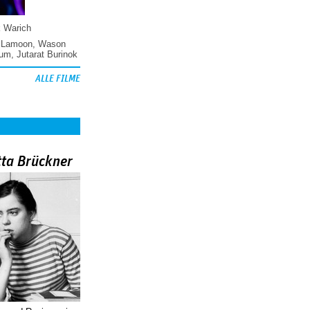
k Warich
 Lamoon
,
Wason
hum
,
Jutarat Burinok
ALLE FILME
tta Brückner