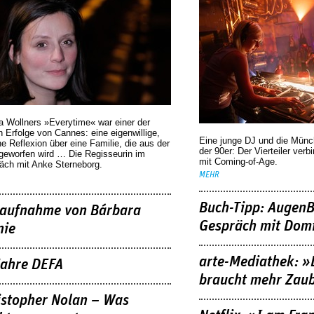
a Wollners »Everytime« war einer der
 Erfolge von Cannes: eine eigenwillige,
Eine junge DJ und die Mün
he Reflexion über eine ­Familie, die aus der
der 90er: Der Vierteiler verb
geworfen wird … Die Regisseurin im
mit Coming-of-Age.
äch mit Anke Sterneborg.
MEHR
Buch-Tipp: AugenB
aufnahme von Bárbara
Gespräch mit Domi
nie
arte-Mediathek: »
Jahre DEFA
braucht mehr Zau
istopher Nolan – Was