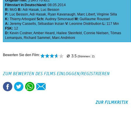
Original-Titel:
3 DAYS TO KILL
Filmstart in Deutschland:
08.05.2014
R:
McG
B:
Adi Hasak
,
Luc Besson
P:
Luc Besson
,
Adi Hasak
,
Ryan Kavanaugh
,
Marc Libert
,
Virginie Silla
K:
Thierry Arbogast
Sch:
Audrey Simonaud
M:
Guillaume Roussel
A:
Jeremy Cassells
,
Sébastian Inzian
V:
Leonine Distribution
L:
117 Min
FSK:
12
D:
Kevin Costner
,
Amber Heard
,
Hailee Steinfeld
,
Connie Nielsen
,
Tómas
Lemarquis
,
Richard Sammel
,
Marc Andréoni
⌀
Bewerten Sie den Film:
3.5
(Stimmen:
2
)
ZUM BEWERTEN DES FILMS EINLOGGEN/REGISTRIEREN
ZUR FILMKRITIK