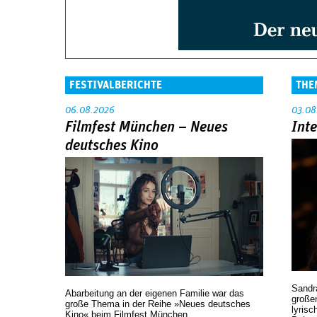
FESTIVALBERICHTE
THE
06.08.2026
03.08
Filmfest München – Neues
Int
deutsches Kino
Sandr
Abarbeitung an der eigenen Familie war das
großen
große Thema in der Reihe »Neues deutsches
lyrisc
Kino« beim Filmfest München.