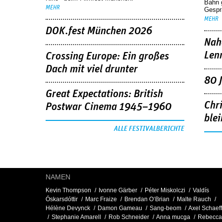
Bahn 
MEHR
Gespr
MEHR
DOK.fest München 2026
Nah
Len
Crossing Europe: Ein großes
Dach mit viel drunter
80 
Great Expectations: British
Chr
Postwar Cinema 1945–1960
blei
ALLE FESTIVALBERICHTE
NAMEN
Kevin Thompson
Ivonne Gärber
Péter Miskolczi
Valdís
Óskarsdóttir
Marc Fraize
Brendan O‘Brian
Malte Rauch
Hélène Devynck
Damon Gameau
Sang-beom
Axel Schaeff
Stephanie Amarell
Rob Schneider
Anna mucga
Rebecca