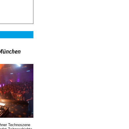
»München
chner Technoszene