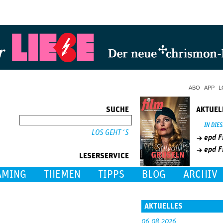
Jump to Navigation
ABO
APP
L
SUCHE
AKTUEL
SUCHE
IN DIE
epd F
epd F
LESERSERVICE
AMING
THEMEN
TIPPS
BLOG
ARCHIV
AKTUELLES
06.08.2026