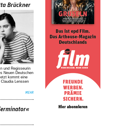
tta Brückner
in und Regisseurin
des Neuen Deutschen
Jetzt kommt eine
. Claudia Lenssen
MEHR
Terminator«