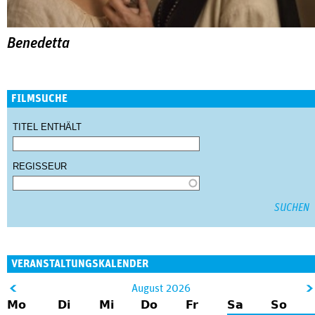
Benedetta
FILMSUCHE
TITEL ENTHÄLT
REGISSEUR
VERANSTALTUNGSKALENDER
&
August 2026
Mo
Di
Mi
Do
Fr
Sa
So
lt;
gt