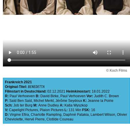
© Koch Films
Frankreich
2021
Original-Titel:
BENEDETTA
Filmstart in Deutschland:
02.12.2021
Heimkinostart:
18.01.2022
R:
Paul Verhoeven
B:
David Birke
,
Paul Verhoeven
Vor:
Judith C. Brown
P:
Saïd Ben Saïd
,
Michel Merkt
,
Jérôme Seydoux
K:
Jeanne la Poirie
Sch:
Job ter Burg
M:
Anne Dudley
A:
Katia Wyszkop
V:
Capelight Pictures
,
Plaion Pictures
L:
131 Min
FSK:
16
D:
Virgine Efira
,
Charlotte Rampling
,
Daphné Patakia
,
Lambert Wilson
,
Olivier
Cheviolette
,
Hervé Pierre
,
Clotilde Coureau