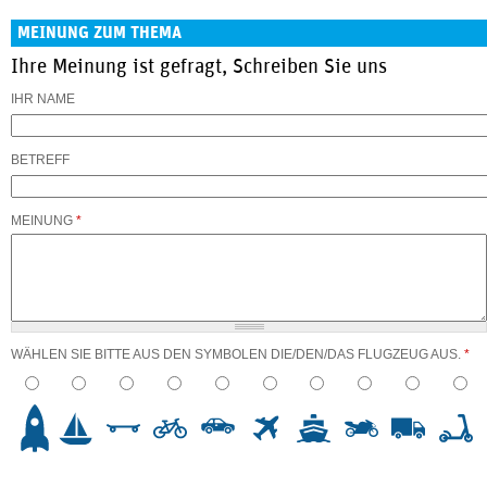
MEINUNG ZUM THEMA
Ihre Meinung ist gefragt, Schreiben Sie uns
IHR NAME
BETREFF
MEINUNG
*
WÄHLEN SIE BITTE AUS DEN SYMBOLEN DIE/DEN/DAS FLUGZEUG AUS.
*
3
4
5
6
7
8
9
10