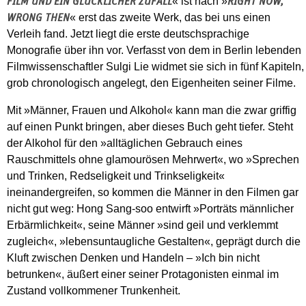
« ist nach »
FILM UND EIN GLÜCKLICHER ZUFALL
RIGHT NOW,
« erst das zweite Werk, das bei uns einen
WRONG THEN
Verleih fand. Jetzt liegt die erste deutschsprachige
Monografie über ihn vor. Verfasst von dem in Berlin lebenden
Filmwissenschaftler Sulgi Lie widmet sie sich in fünf Kapiteln,
grob chronologisch angelegt, den Eigenheiten seiner Filme.
Mit »Männer, Frauen und Alkohol« kann man die zwar griffig
auf einen Punkt bringen, aber dieses Buch geht tiefer. Steht
der Alkohol für den »alltäglichen Gebrauch eines
Rauschmittels ohne glamourösen Mehrwert«, wo »Sprechen
und Trinken, Redseligkeit und Trinkseligkeit«
ineinandergreifen, so kommen die Männer in den Filmen gar
nicht gut weg: Hong Sang-soo entwirft »Porträts männlicher
Erbärmlichkeit«, seine Männer »sind geil und verklemmt
zugleich«, »lebensuntaugliche Gestalten«, geprägt durch die
Kluft zwischen Denken und Handeln – »Ich bin nicht
betrunken«, äußert einer seiner Protagonisten einmal im
Zustand vollkommener Trunkenheit.