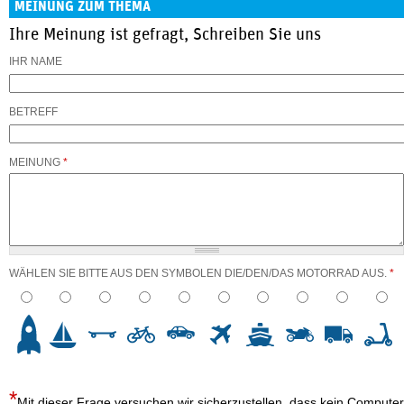
MEINUNG ZUM THEMA
Ihre Meinung ist gefragt, Schreiben Sie uns
IHR NAME
BETREFF
MEINUNG
*
WÄHLEN SIE BITTE AUS DEN SYMBOLEN DIE/DEN/DAS MOTORRAD AUS.
*
3
4
5
6
7
8
9
10
Mit dieser Frage versuchen wir sicherzustellen, dass kein Computer