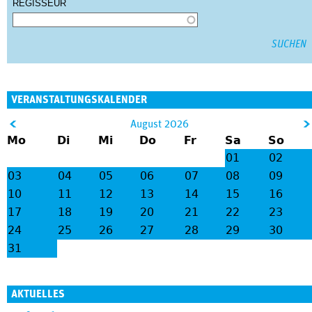
REGISSEUR
VERANSTALTUNGSKALENDER
&
August 2026
Mo
Di
Mi
Do
Fr
Sa
So
lt;
gt
01
02
;
03
04
05
06
07
08
09
10
11
12
13
14
15
16
17
18
19
20
21
22
23
24
25
26
27
28
29
30
31
AKTUELLES