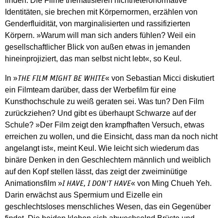
finden. Die Filme thematisieren ­nichtheteronormative
Identitäten, sie brechen mit Körpernormen, erzählen von
Genderfluidität, von marginalisierten und rassifizierten
Körpern. »Warum will man sich anders fühlen? Weil ein
gesellschaftlicher Blick von außen etwas in jemanden
hineinprojiziert, das man selbst nicht lebt«, so Keul.
In »
« von Sebastian Micci diskutiert
THE FILM MIGHT BE WHITE
ein Filmteam darüber, dass der Werbefilm für eine
Kunsthochschule zu weiß geraten sei. Was tun? Den Film
zurückziehen? Und gibt es überhaupt Schwarze auf der
Schule? »Der Film zeigt den krampfhaften Versuch, etwas
erreichen zu wollen, und die Einsicht, dass man da noch nicht
angelangt ist«, meint Keul. Wie leicht sich wiederum das
binäre Denken in den Geschlechtern männlich und weiblich
auf den Kopf stellen lässt, das zeigt der zweiminütige
Animationsfilm »
« von Ming Chueh Yeh.
I HAVE, I DON'T ­HAVE
Darin erwächst aus Spermium und Eizelle ein
geschlechtsloses menschliches We­sen, das ein Gegenüber