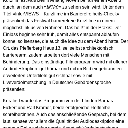
Kurzfilmfestivals Berlin Anfang ­November an einem Abend
durch, an dem auch »
« zu sehen sein wird. Unter dem
INTRO
Titel »InterVIEWS – Kurz­­filme im Barrierefreiheits-Check«
präsentiert das Festival barrierefreie Kurzfilme in einem
möglichst inklusiven Rahmen. Das heißt in der Praxis: Der
Einlass beginne sehr früh, damit alles entspannt ablaufen
könne, so Isensee, die auch die Idee zu dem Abend hatte. Der
Ort, das Pfefferberg Haus 13, sei selbst architektonisch
barrierearm, zudem arbeiten dort viele Menschen mit
Behinderung. Das einstündige Filmprogramm wird mit offener
Audiodeskription, gut hörbar und mit im Bild eingebrannten
erweiterten Untertiteln gut sichtbar sowie mit
Liveverdolmetschung in Deutscher Gebärdensprache
präsentiert.
Kuratiert wurde das Programm von der blinden Barbara
Fickert und Ralf Krämer, beide erfolgreiche Hörfilmbe­
schreiber:innen. Auch das anschließende Gespräch, bei dem
laut Isensee vor allem die Qualität der Audio­deskription eine