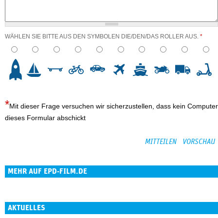
WÄHLEN SIE BITTE AUS DEN SYMBOLEN DIE/DEN/DAS ROLLER AUS.
*
3
4
5
6
7
8
9
10
Mit dieser Frage versuchen wir sicherzustellen, dass kein Computer
dieses Formular abschickt
MEHR AUF EPD-FILM.DE
AKTUELLES