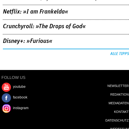
Netflix: »I am Frankelda«
Crunchyroll: »The Drops of God«
Disney+: »Furious«
ALLE TIPPS
FOLLOW US
NEWSLETTER
youtube
REDAKTION
facebook
MEDIADATEN
instagram
KONTAKT
DATENSCHUTZ
IMPRESSUM