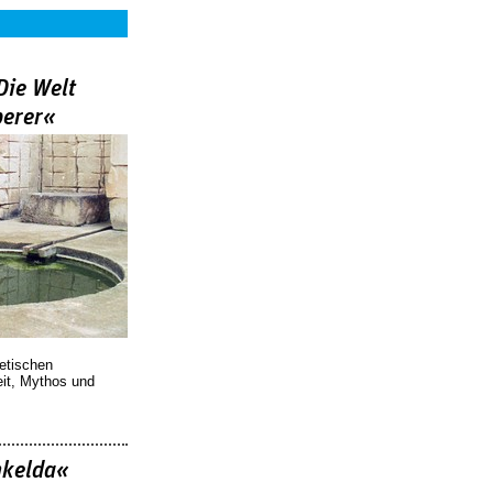
Die Welt
berer«
oetischen
eit, Mythos und
nkelda«