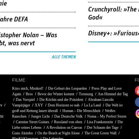
nie
Crunchyroll: »The 
God«
Jahre DEFA
Disney+: »Furious
istopher Nolan – Was
bt, was nervt
ALLE THEMEN
FILME
F
Küss mich, Mistkerl!
Die Geburt des Leoparden
Press Play and Love
Again
Bros
Bevor der Winter kommt
Trennung
Am Himmel der Tag
Das Vorspiel
Die Köchin und der Präsident
Abraham Lincoln
ov
Vampirjäger
XXY
Dem Horizont so nah
La La Land
Die Welt ist
groß und Rettung lauert überall
Human – Die Menschheit
Weißes
si
Rauschen
Junges Licht
Das Deutsche Volk
Noma – My Perfect Storm
m
Carmine Street Guitars
Russland von oben
Lisa Frankenstein
Die
Liebe seines Lebens
A Revolution on Canvas
Der Schaum der Tage
Guns Akimbo
On the Beach at Night Alone
The Great Green Wall
BlacKkKlansman
Die Lebenden