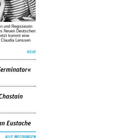
in und Regisseurin
des Neuen Deutschen
Jetzt kommt eine
. Claudia Lenssen
MEHR
Terminator«
 Chastain
an Eustache
ALLE MELDUNGEN