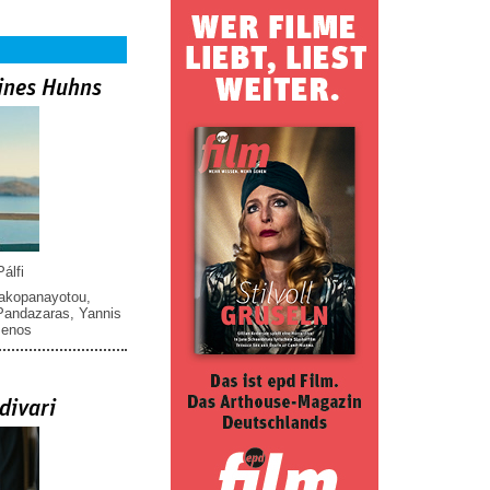
ines Huhns
álfi
iakopanayotou
,
 Pandazaras
,
Yannis
menos
divari