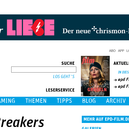
Jump to Navigation
ABO
APP
L
SUCHE
AKTUEL
SUCHE
IN DIE
epd F
epd F
LESERSERVICE
AMING
THEMEN
TIPPS
BLOG
ARCHIV
Breakers
MEHR AUF EPD-FILM.D
GALERIEN