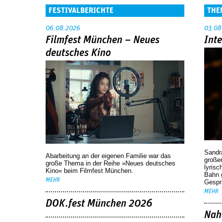
FESTIVALBERICHTE
THE
06.08.2026
03.08
Filmfest München – Neues
Int
deutsches Kino
Sandr
Abarbeitung an der eigenen Familie war das
großen
große Thema in der Reihe »Neues deutsches
lyrisc
Kino« beim Filmfest München.
Bahn 
MEHR
Gespr
MEHR
DOK.fest München 2026
Nah