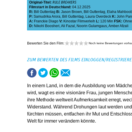
Original-Titel:
RULE BREAKERS
Filmstart in Deutschland:
04.12.2025
R:
Bill Guttentag
B:
Jason Brown
,
Bill Guttentag
,
Elaha Mahboo
P:
Samudrika Arora
,
Bill Guttentag
,
Laura Overdeck
K:
John Par
A:
Franckie Diago
V:
Kinostar Filmverleih
L:
120 Min
FSK:
Ohne
D:
Nikohl Boosheri
,
Ali Fazal
,
Noorin Gulamgaus
,
Amber Afzali
Bewerten Sie den Film:
Noch keine Bewertungen vorh
ZUM BEWERTEN DES FILMS EINLOGGEN/REGISTRIER
In einem Land, in dem die Ausbildung von Mädche
wird, wagt es eine visionäre Frau, jungen Mensch
ihre Methode weltweit Aufmerksamkeit erregt, weck
Widerstand. Während Drohungen laut werden un
fürchten müssen, entfachen ihr Mut und Entschlos
Welt für immer verändern könnte.