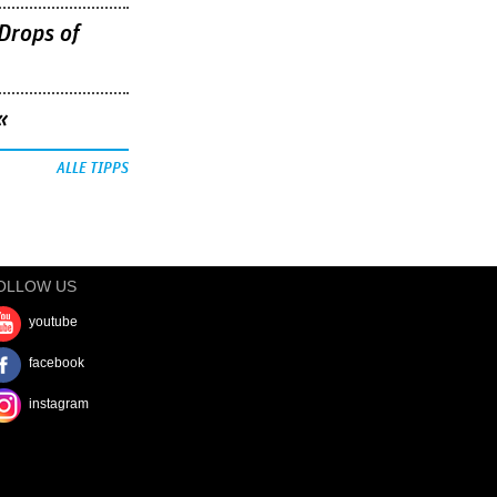
Drops of
«
ALLE TIPPS
OLLOW US
youtube
facebook
instagram