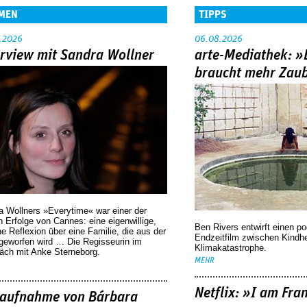
MEN
TIPPS
.2026
06.08.2026
erview mit Sandra Wollner
arte-Mediathek: »
braucht mehr Zau
a Wollners »Everytime« war einer der
 Erfolge von Cannes: eine eigenwillige,
Ben Rivers entwirft einen p
he Reflexion über eine ­Familie, die aus der
Endzeitfilm zwischen Kindh
geworfen wird … Die Regisseurin im
Klimakatastrophe.
äch mit Anke Sterneborg.
MEHR
Netflix: »I am Fra
aufnahme von Bárbara