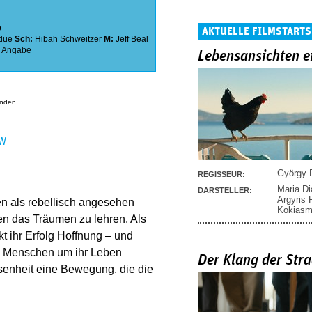
b
AKTUELLE FILMSTARTS
due
Sch:
Hibah Schweitzer
M:
Jeff Beal
 Angabe
Lebensansichten e
anden
EN
György P
REGISSEUR:
Maria D
DARSTELLER:
Argyris
n als rebellisch angesehen
Kokias
en das Träumen zu lehren. Als
t ihr Erfolg Hoffnung – und
d Menschen um ihr Leben
Der Klang der Stra
senheit eine Bewegung, die die