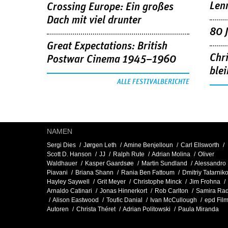
Len
Crossing Europe: Ein großes
Dach mit viel drunter
80 
Great Expectations: British
Chr
Postwar Cinema 1945–1960
blei
ALLE FESTIVALBERICHTE
NAMEN
Sergi Dies
Jørgen Leth
Amine Benjelloun
Carl Ellsworth
Scott D. Hanson
JJ
Ralph Rute
Adrian Molina
Oliver
Waldhauer
Kasper Gaardsøe
Martin Sundland
Alessandro
Piavani
Briana Shann
Rania Ben Fattoum
Dmitriy Tatarnik
Hayley Saywell
Grit Meyer
Christophe Minck
Jim Frohna
Arnaldo Catinari
Jonas Hinnerkort
Rob Carlton
Samira Rad
Alison Eastwood
Toufic Danial
Ivan McCullough
epd Fil
Autoren
Christa Théret
Adrian Politowski
Paula Miranda