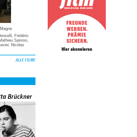
 Magne
Donzelli
,
Frédéric
Mathieu Spinosi
,
vier
,
Nicolas
ALLE FILME
tta Brückner