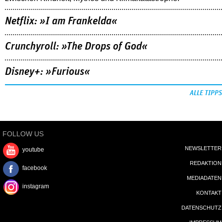
Netflix: »I am Frankelda«
Crunchyroll: »The Drops of God«
Disney+: »Furious«
ALLE TIPPS
FOLLOW US
NEWSLETTER
youtube
REDAKTION
facebook
MEDIADATEN
instagram
KONTAKT
DATENSCHUTZ