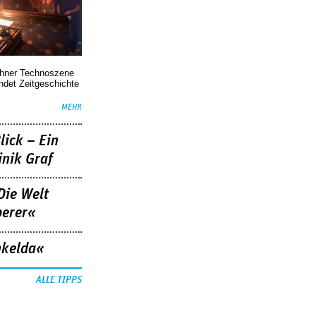
chner Technoszene
indet Zeitgeschichte
MEHR
lick – Ein
nik Graf
Die Welt
berer«
nkelda«
ALLE TIPPS