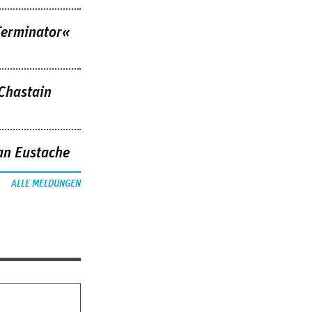
Terminator«
 Chastain
an Eustache
ALLE MELDUNGEN