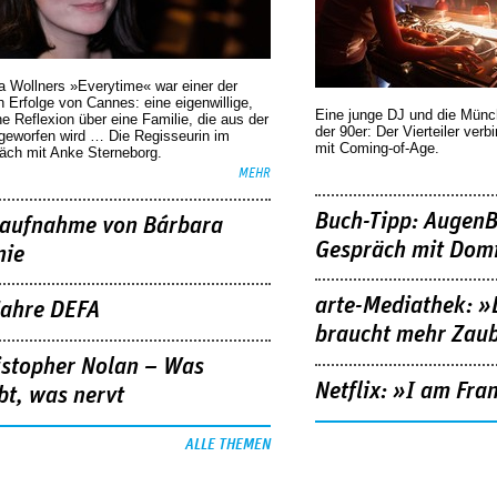
a Wollners »Everytime« war einer der
 Erfolge von Cannes: eine eigenwillige,
Eine junge DJ und die Mün
he Reflexion über eine ­Familie, die aus der
der 90er: Der Vierteiler verb
geworfen wird … Die Regisseurin im
mit Coming-of-Age.
äch mit Anke Sterneborg.
MEHR
Buch-Tipp: AugenB
aufnahme von Bárbara
Gespräch mit Domi
nie
arte-Mediathek: »
Jahre DEFA
braucht mehr Zau
istopher Nolan – Was
Netflix: »I am Fra
bt, was nervt
ALLE THEMEN