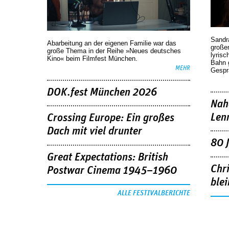
Sandr
Abarbeitung an der eigenen Familie war das
großen
große Thema in der Reihe »Neues deutsches
lyrisc
Kino« beim Filmfest München.
Bahn 
MEHR
Gespr
DOK.fest München 2026
Nah
Len
Crossing Europe: Ein großes
Dach mit viel drunter
80 
Great Expectations: British
Chr
Postwar Cinema 1945–1960
blei
ALLE FESTIVALBERICHTE