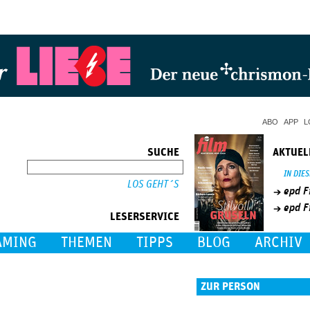
Jump to Navigation
ABO
APP
L
SUCHE
AKTUEL
SUCHE
IN DIE
epd F
epd F
LESERSERVICE
AMING
THEMEN
TIPPS
BLOG
ARCHIV
ZUR PERSON