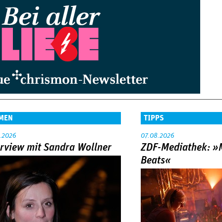
MEN
TIPPS
.2026
07.08.2026
erview mit Sandra Wollner
ZDF-Mediathek: 
Beats«