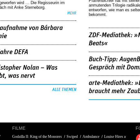
Pfaffenbichler hat mit seine
geworfen wird … Die Regisseurin im
anmutenden Trilogie radikal
äch mit Anke Sterneborg.
entworfen, wie man es selt
MEHR
bekommt.
aufnahme von Bárbara
ZDF-Mediathek: 
nie
Beats«
Jahre DEFA
Buch-Tipp: AugenB
Gespräch mit Domi
istopher Nolan – Was
bt, was nervt
arte-Mediathek: »
ALLE THEMEN
braucht mehr Zau
FILME
F
Godzilla II: King of the Monsters
Swiped
Ambulance
Louise Hires a