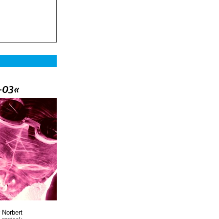
–03«
 Norbert