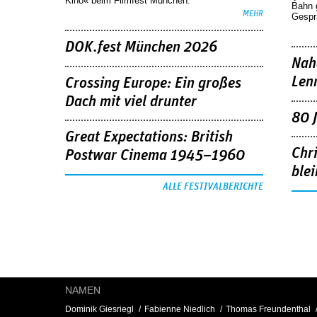
Kino« beim Filmfest München.
Bahn 
MEHR
Gespr
DOK.fest München 2026
Nah
Len
Crossing Europe: Ein großes
Dach mit viel drunter
80 
Great Expectations: British
Chr
Postwar Cinema 1945–1960
blei
ALLE FESTIVALBERICHTE
NAMEN
Dominik Giesriegl
Fabienne Niedlich
Thomas Freundenthal