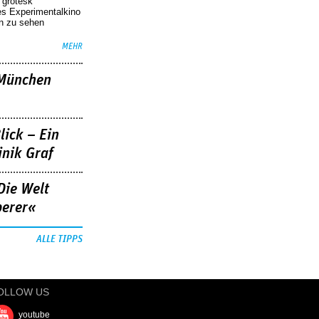
r grotesk
es Experimentalkino
en zu sehen
MEHR
»München
lick – Ein
nik Graf
Die Welt
berer«
ALLE TIPPS
OLLOW US
youtube