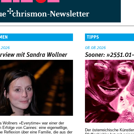
MEN
TIPPS
.2026
08.08.2026
erview mit Sandra Wollner
Sooner: »2551.01
a Wollners »Everytime« war einer der
 Erfolge von Cannes: eine eigenwillige,
Der österreichische Künstler
he Reflexion über eine ­Familie, die aus der