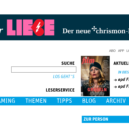
Jump to Navigation
ABO
APP
L
SUCHE
AKTUEL
SUCHE
IN DIE
epd F
epd F
LESERSERVICE
AMING
THEMEN
TIPPS
BLOG
ARCHIV
ZUR PERSON