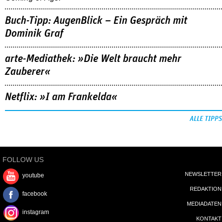
Buch-Tipp: AugenBlick – Ein Gespräch mit
Dominik Graf
arte-Mediathek: »Die Welt braucht mehr
Zauberer«
Netflix: »I am Frankelda«
ALLE TIPPS
FOLLOW US
NEWSLETTER
youtube
REDAKTION
facebook
MEDIADATEN
instagram
KONTAKT