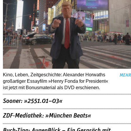
Kino, Leben, Zeitgeschichte: Alexander Horwaths
MEHR
großartiger Essayfilm »Henry Fonda for President«
ist jetzt mit Bonusmaterial als DVD erschienen.
Sooner: »2551.01–03«
ZDF-Mediathek: »München Beats«
Buch-Tipp: AugenBlick – Ein Gespräch mit