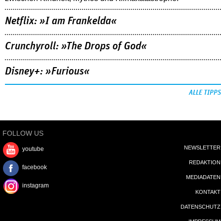
Netflix: »I am Frankelda«
Crunchyroll: »The Drops of God«
Disney+: »Furious«
ALLE TIPPS
FOLLOW US
NEWSLETTER
youtube
REDAKTION
facebook
MEDIADATEN
instagram
KONTAKT
DATENSCHUTZ