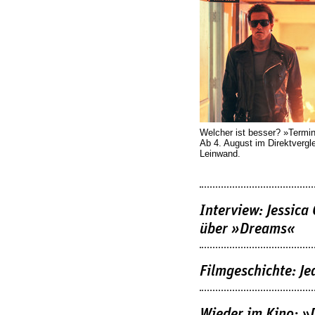
Welcher ist besser? »Termi
Ab 4. August im Direktvergl
Leinwand.
Interview: Jessica
über »Dreams«
Filmgeschichte: Je
Wieder im Kino: »D