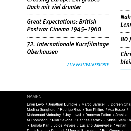
Dach mit viel drunter
Nah
Great Expectations: British
Len
Postwar Cinema 1945–1960
80 
72. Internationale Kurzfilmtage
Oberhausen
Chr
blei
ALLE FESTIVALBERICHTE
NAMEN
Liron Levo
Jonathan Dümcke
Marco Barricelli
Doreen Cha
Medina Senghore
Rodrigo Ríos
Tom Philips
Aex Essoe
Mahamoud Abdoulay
Jay Lewsi
Donovan Patton
Jessica
M.Thompson
Pilar Savone
Hannes Karnick
Sidsel Siem K
Tamala Kari
Jo de Meyere
Luciano Supervielle
Arman
Darvish
Lutz Pehnert
Mourad Belkeddar
Ben Queen
Luc