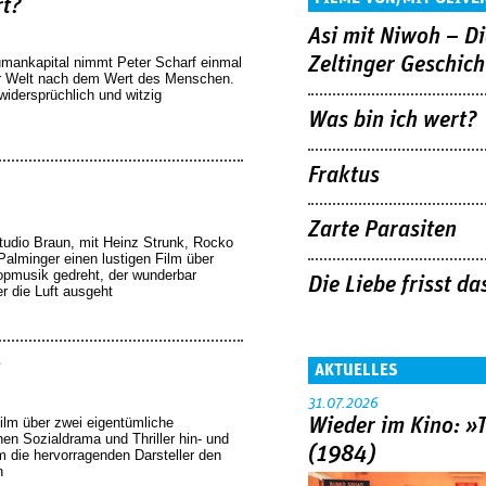
rt?
Asi mit Niwoh – Di
Zeltinger Geschich
mankapital nimmt Peter Scharf einmal
er Welt nach dem Wert des Menschen.
widersprüchlich und witzig
Was bin ich wert?
Fraktus
Zarte Parasiten
tudio Braun, mit Heinz Strunk, Rocko
lminger einen lustigen Film über
opmusik gedreht, der wunderbar
Die Liebe frisst d
r die Luft ausgeht
n
AKTUELLES
31.07.2026
Film über zwei eigentümliche
Wieder im Kino: »
en Sozialdrama und Thriller hin- und
(1984)
m die hervorragenden Darsteller den
n