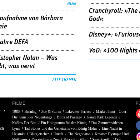
MEHR
Crunchyroll: »The 
aufnahme von Bárbara
God«
nie
Disney+: »Furious
Jahre DEFA
VoD: »100 Nights 
istopher Nolan – Was
bt, was nervt
ALLE THEMEN
FILME
F
n
1986
Burning
Zoe & Sturm
Lakeview Terrace
Maria träumt – Oder:
Die Kunst des Neuanfangs
Birds of Passage
Karate Kid: Legends
Kafkas Der Bau
Ein Hologramm für den König
Das Zimmermädchen
och
Lynn
Tad Stones und das Geheimnis von König Midas
Eine Nacht in
Helsinki
Blutgletscher
Unruh
The Negotiator
Kreator: Dystopie Und
Hoffnung
Der verlorene Zug
Bastard in Mind
Stop-Zemlia
Der