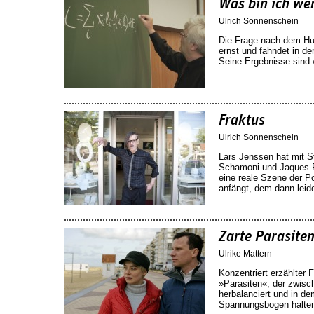
Was bin ich we
Ulrich Sonnenschein
Die Frage nach dem Hu
ernst und fahndet in d
Seine Ergebnisse sind 
Fraktus
Ulrich Sonnenschein
Lars Jenssen hat mit S
Schamoni und Jaques Pa
eine reale Szene der P
anfängt, dem dann leide
Zarte Parasite
Ulrike Mattern
Konzentriert erzählter 
»Parasiten«, der zwisch
herbalanciert und in de
Spannungsbogen halte