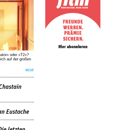
nator« oder »T2«?
eich auf der großen
MEHR
 Chastain
an Eustache
ie letzten