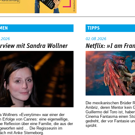
MEN
TIPPS
.2026
02.08.2026
erview mit Sandra Wollner
Netflix: »I am Fra
Die mexikanischen Brüder R
Ambriz, deren Mentor kein G
Guillermo del Toro ist, habe
a Wollners »Everytime« war einer der
Cinema Fantasma einen Sto
 Erfolge von Cannes: eine eigenwillige,
gedreht, der vor Fantasie un
he Reflexion über eine ­Familie, die aus der
sprüht.
geworfen wird … Die Regisseurin im
äch mit Anke Sterneborg.