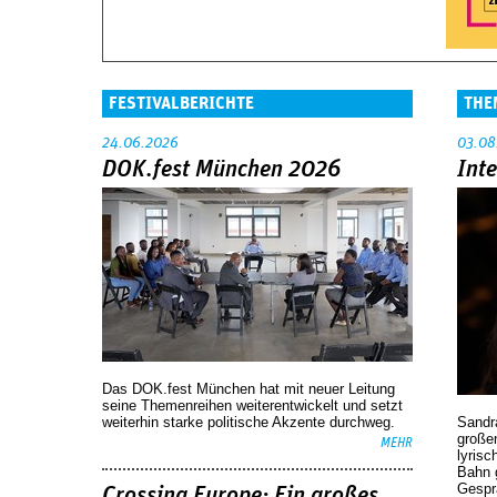
FESTIVALBERICHTE
THE
24.06.2026
03.08
DOK.fest München 2026
Int
Das DOK.fest München hat mit neuer Leitung
seine Themenreihen weiterentwickelt und setzt
weiterhin starke politische Akzente durchweg.
Sandr
großen
MEHR
lyrisc
Bahn 
Gespr
Crossing Europe: Ein großes