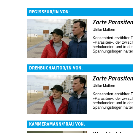
REGISSEUR/IN VON:
Zarte Parasite
Ulrike Mattern
Konzentriert erzählter 
»Parasiten«, der zwisch
herbalanciert und in de
Spannungsbogen halte
DREHBUCHAUTOR/IN VON:
Zarte Parasite
Ulrike Mattern
Konzentriert erzählter 
»Parasiten«, der zwisch
herbalanciert und in de
Spannungsbogen halte
KAMMERAMANN/FRAU VON: