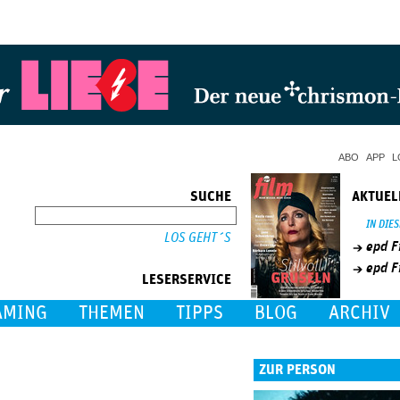
Jump to Navigation
ABO
APP
L
SUCHE
AKTUEL
SUCHE
IN DIE
epd F
epd F
LESERSERVICE
AMING
THEMEN
TIPPS
BLOG
ARCHIV
ZUR PERSON