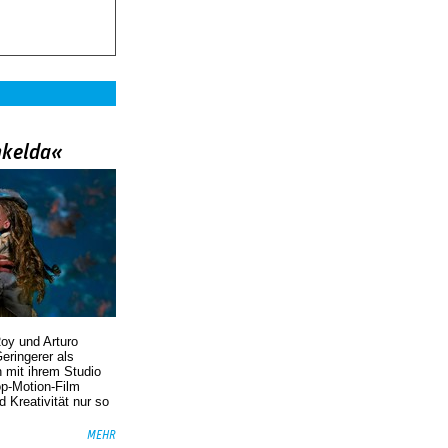
nkelda«
oy und Arturo
eringerer als
n mit ihrem Studio
p-Motion-Film
d Kreativität nur so
MEHR