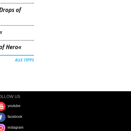
Drops of
«
of Hero«
ALLE TIPPS
OLLOW US
youtube
facebook
instagram