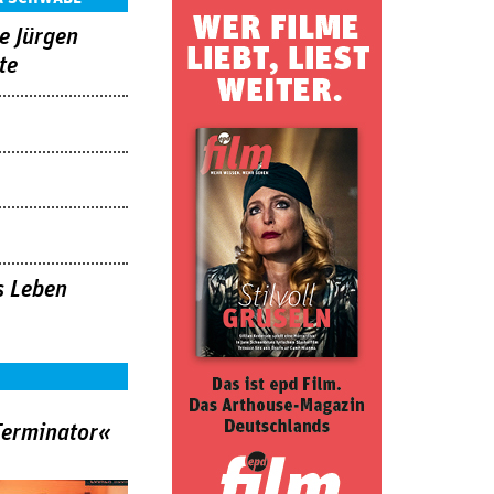
e Jürgen
te
as Leben
Terminator«