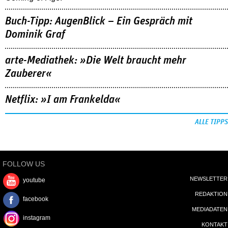
Buch-Tipp: AugenBlick – Ein Gespräch mit
Dominik Graf
arte-Mediathek: »Die Welt braucht mehr
Zauberer«
Netflix: »I am Frankelda«
ALLE TIPPS
FOLLOW US
NEWSLETTER
youtube
REDAKTION
facebook
MEDIADATEN
instagram
KONTAKT