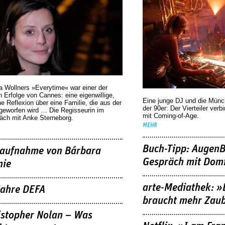
a Wollners »Everytime« war einer der
 Erfolge von Cannes: eine eigenwillige,
Eine junge DJ und die Mün
he Reflexion über eine ­Familie, die aus der
der 90er: Der Vierteiler verb
geworfen wird … Die Regisseurin im
mit Coming-of-Age.
äch mit Anke Sterneborg.
MEHR
Buch-Tipp: AugenB
aufnahme von Bárbara
Gespräch mit Domi
nie
arte-Mediathek: »
Jahre DEFA
braucht mehr Zau
istopher Nolan – Was