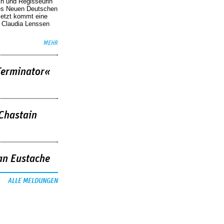
in und Regisseurin
des Neuen Deutschen
Jetzt kommt eine
. Claudia Lenssen
MEHR
Terminator«
 Chastain
an Eustache
ALLE MELDUNGEN