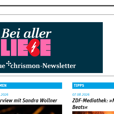
MEN
TIPPS
.2026
07.08.2026
erview mit Sandra Wollner
ZDF-Mediathek: 
Beats«