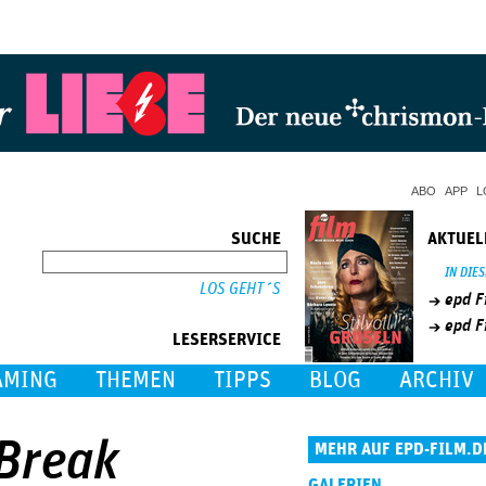
Jump to Navigation
ABO
APP
L
SUCHE
AKTUEL
SUCHE
IN DIE
epd F
epd F
LESERSERVICE
AMING
THEMEN
TIPPS
BLOG
ARCHIV
 Break
MEHR AUF EPD-FILM.D
GALERIEN