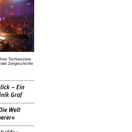
chner Technoszene
indet Zeitgeschichte
lick – Ein
nik Graf
Die Welt
berer«