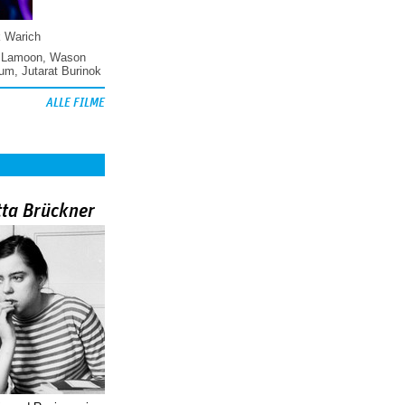
k Warich
 Lamoon
,
Wason
hum
,
Jutarat Burinok
ALLE FILME
tta Brückner