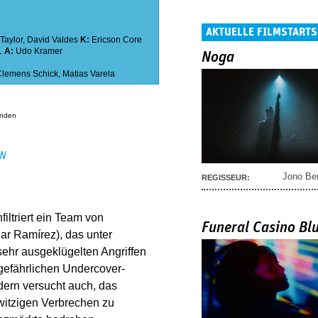
AKTUELLE FILMSTARTS
Taylor
,
David Valdes
K:
Ericson Core
L
A:
Udo Kramer
Noga
Clemens Schick
,
Matias Varela
anden
EN
Jono Be
REGISSEUR:
iltriert ein Team von
Funeral Casino Bl
ar Ramírez), das unter
sehr ausgeklügelten Angriffen
gefährlichen Undercover-
dern versucht auch, das
witzigen Verbrechen zu