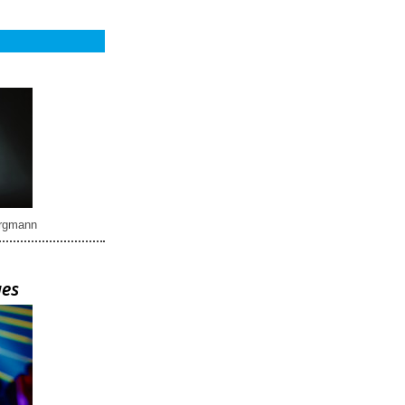
rgmann
ues