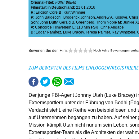
Original-Titel:
POINT BREAK
Filmstart in Deutschland:
21.01.2016
R:
Ericson Core
B:
Kurt Wimmer
P:
John Baldecchi
,
Broderick Johnson
,
Andrew A. Kosove
,
Chris 
Sch:
John Duffy
,
Gerald B. Greenberg
,
Thom Noble
M:
Junkie X
V:
Concorde Filmverleih
L:
113 Min
FSK:
Ohne Angabe
D:
Édgar Ramírez
,
Luke Bracey
,
Teresa Palmer
,
Ray Winstone
,
Bewerten Sie den Film:
Noch keine Bewertungen vorh
ZUM BEWERTEN DES FILMS EINLOGGEN/REGISTRIER
Der junge FBI-Agent Johnny Utah (Luke Bracey) inf
Extremsportlern unter der Führung von Bodhi (Édg
Verdacht steht, eine Reihe von beispiellosen und 
auf Unternehmen begangen zu haben. Auf seiner 
Mission kämpft Utah nicht nur um sein Leben, son
Extremsportler-Team als die Architekten der wahn