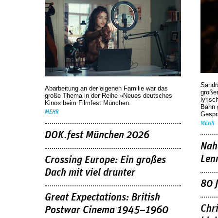
Sandr
Abarbeitung an der eigenen Familie war das
großen
große Thema in der Reihe »Neues deutsches
lyrisc
Kino« beim Filmfest München.
Bahn 
MEHR
Gespr
MEHR
DOK.fest München 2026
Nah
Len
Crossing Europe: Ein großes
Dach mit viel drunter
80 
Great Expectations: British
Chr
Postwar Cinema 1945–1960