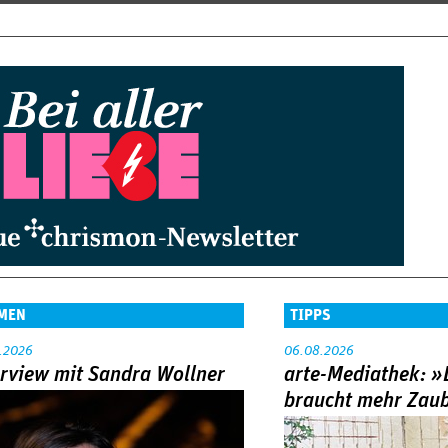
MEN
TIPPS
.2026
06.08.2026
erview mit Sandra Wollner
arte-Mediathek: »
braucht mehr Zau