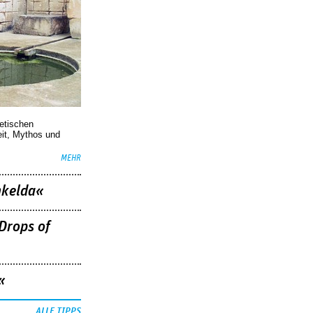
oetischen
eit, Mythos und
MEHR
nkelda«
Drops of
«
ALLE TIPPS