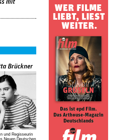
ss mit
tta Brückner
in und Regisseurin
des Neuen Deutschen