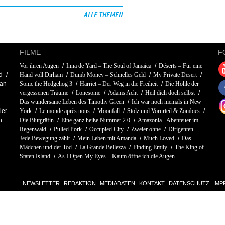
ALLE THEMEN
FILME
F
Vor ihren Augen
Inna de Yard – The Soul of Jamaica
Déserts – Für eine
d
Hand voll Dirham
Dumb Money – Schnelles Geld
My Private Desert
an
Sonic the Hedgehog 3
Harriet – Der Weg in die Freiheit
Die Höhle der
vergessenen Träume
Lonesome
Adams Acht
Heil dich doch selbst
Das wundersame Leben des Timothy Green
Ich war noch niemals in New
ier
York
Le monde après nous
Moonfall
Stolz und Vorurteil & Zombies
n
Die Blutgräfin
Eine ganz heiße Nummer 2.0
Amazonia - Abenteuer im
Regenwald
Pulled Pork
Occupied City
Zweier ohne
Dirigenten –
Jede Bewegung zählt
Mein Leben mit Amanda
Much Loved
Das
Mädchen und der Tod
La Grande Bellezza
Finding Emily
The King of
Staten Island
As I Open My Eyes – Kaum öffne ich die Augen
NEWSLETTER
REDAKTION
MEDIADATEN
KONTAKT
DATENSCHUTZ
IMP