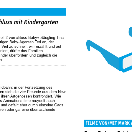
hluss mit Kindergarten
in Teil 2 von »Boss Baby« Säugling Tina
tigen Baby-Agenten Ted an, der
. Viel zu schnell, wirr erzählt und auf
iert, dürfte das Familien-
nder überfordern und zugleich die
n
Wildbahn: in der Fortsetzung des
en sich die vier Freunde aus dem New
t ihren Artgenossen konfrontiert. Wie
s-Animationsfilme recycelt auch
 und gefällt eher durch einzelne Gags
guren oder gar eine überraschende
FILME VON/MIT MARK 