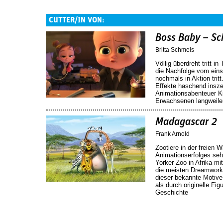
CUTTER/IN VON:
Boss Baby – Sc
Britta Schmeis
Völlig überdreht tritt 
die Nachfolge vom eins
nochmals in Aktion tritt
Effekte haschend inszen
Animationsabenteuer Ki
Erwachsenen langweile
Madagascar 2
Frank Arnold
Zootiere in der freien 
Animationserfolges seh
Yorker Zoo in Afrika mi
die meisten Dreamwork
dieser bekannte Motive
als durch originelle Fi
Geschichte