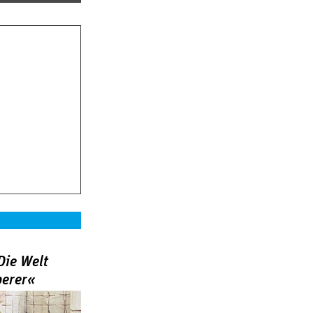
Die Welt
berer«