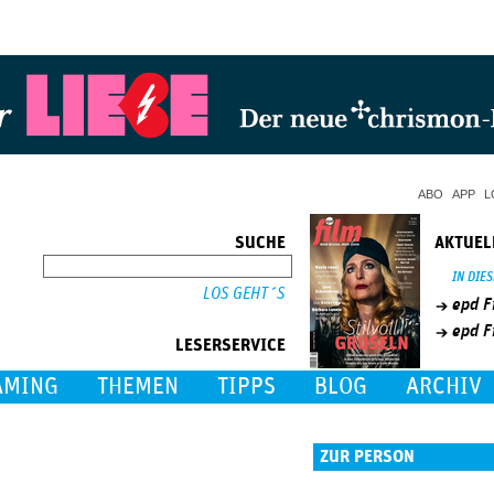
Jump to Navigation
ABO
APP
L
SUCHE
AKTUEL
SUCHE
IN DIE
epd F
epd F
LESERSERVICE
AMING
THEMEN
TIPPS
BLOG
ARCHIV
ZUR PERSON