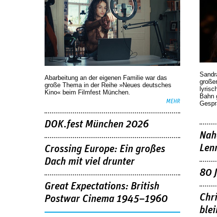
Sandr
Abarbeitung an der eigenen Familie war das
großen
große Thema in der Reihe »Neues deutsches
lyrisc
Kino« beim Filmfest München.
Bahn 
MEHR
Gespr
DOK.fest München 2026
Nah
Len
Crossing Europe: Ein großes
Dach mit viel drunter
80 
Great Expectations: British
Chr
Postwar Cinema 1945–1960
blei