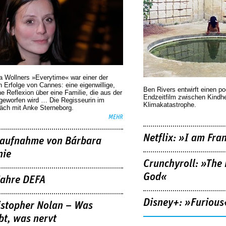
a Wollners »Everytime« war einer der
 Erfolge von Cannes: eine eigenwillige,
Ben Rivers entwirft einen p
he Reflexion über eine ­Familie, die aus der
Endzeitfilm zwischen Kindh
geworfen wird … Die Regisseurin im
Klimakatastrophe.
äch mit Anke Sterneborg.
MEHR
Netflix: »I am Fra
aufnahme von Bárbara
nie
Crunchyroll: »The 
God«
Jahre DEFA
Disney+: »Furious
istopher Nolan – Was
bt, was nervt