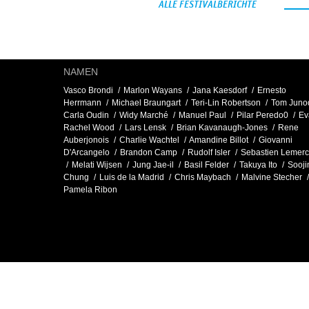
ALLE FESTIVALBERICHTE
NAMEN
Vasco Brondi
Marlon Wayans
Jana Kaesdorf
Ernesto
Herrmann
Michael Braungart
Teri-Lin Robertson
Tom Juno
Carla Oudin
Widy Marché
Manuel Paul
Pilar Peredo0
Ev
Rachel Wood
Lars Lensk
Brian Kavanaugh-Jones
Rene
Auberjonois
Charlie Wachtel
Amandine Billot
Giovanni
D'Arcangelo
Brandon Camp
Rudolf Isler
Sebastien Lemerc
Melati Wijsen
Jung Jae-il
Basil Felder
Takuya Ito
Sooji
Chung
Luis de la Madrid
Chris Maybach
Malvine Stecher
Pamela Ribon