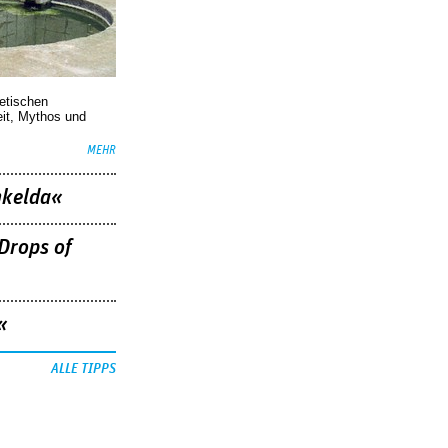
oetischen
eit, Mythos und
MEHR
nkelda«
Drops of
«
ALLE TIPPS