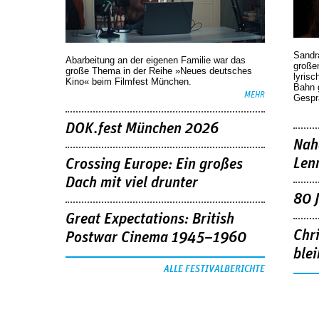
Sandr
Abarbeitung an der eigenen Familie war das
großen
große Thema in der Reihe »Neues deutsches
lyrisc
Kino« beim Filmfest München.
Bahn 
MEHR
Gespr
DOK.fest München 2026
Nah
Len
Crossing Europe: Ein großes
Dach mit viel drunter
80 
Great Expectations: British
Chr
Postwar Cinema 1945–1960
blei
ALLE FESTIVALBERICHTE