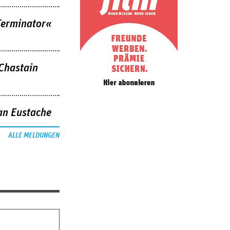
Terminator«
 Chastain
an Eustache
ALLE MELDUNGEN