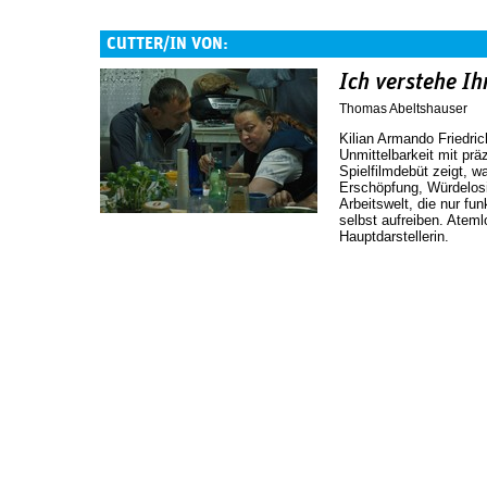
CUTTER/IN VON:
Ich verstehe I
Thomas Abeltshauser
Kilian Armando Friedri
Unmittelbarkeit mit prä
Spielfilmdebüt zeigt, wa
Erschöpfung, Würdelosig
Arbeitswelt, die nur fu
selbst aufreiben. Atem
Hauptdarstellerin.