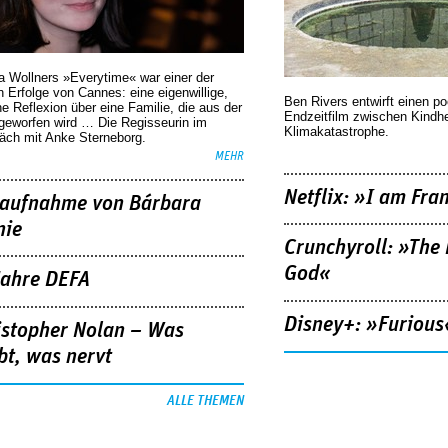
a Wollners »Everytime« war einer der
 Erfolge von Cannes: eine eigenwillige,
Ben Rivers entwirft einen p
he Reflexion über eine ­Familie, die aus der
Endzeitfilm zwischen Kindh
geworfen wird … Die Regisseurin im
Klimakatastrophe.
äch mit Anke Sterneborg.
MEHR
Netflix: »I am Fra
aufnahme von Bárbara
nie
Crunchyroll: »The 
God«
Jahre DEFA
Disney+: »Furious
istopher Nolan – Was
bt, was nervt
ALLE THEMEN