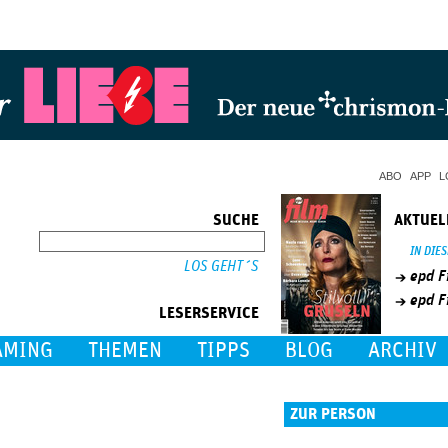
Jump to Navigation
ABO
APP
L
SUCHE
AKTUEL
SUCHE
IN DIE
epd F
epd F
LESERSERVICE
AMING
THEMEN
TIPPS
BLOG
ARCHIV
ZUR PERSON