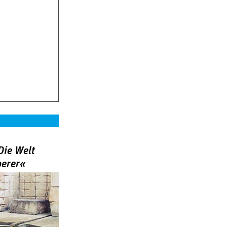
Die Welt
berer«