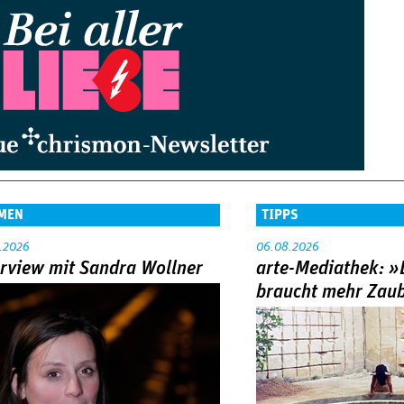
MEN
TIPPS
.2026
06.08.2026
erview mit Sandra Wollner
arte-Mediathek: »
braucht mehr Zau