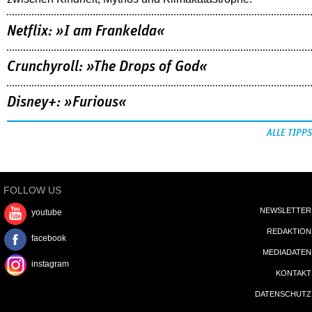
Netflix: »I am Frankelda«
Crunchyroll: »The Drops of God«
Disney+: »Furious«
ALLE TIPPS
FOLLOW US
NEWSLETTER
youtube
REDAKTION
facebook
MEDIADATEN
instagram
KONTAKT
DATENSCHUTZ