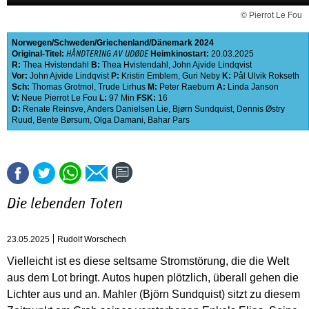
© Pierrot Le Fou
Norwegen
Schweden
Griechenland
Dänemark
2024
Original-Titel:
Heimkinostart:
20.03.2025
HÅNDTERING AV UDØDE
R:
Thea Hvistendahl
B:
Thea Hvistendahl
,
John Ajvide Lindqvist
Vor:
John Ajvide Lindqvist
P:
Kristin Emblem
,
Guri Neby
K:
Pål Ulvik Rokseth
Sch:
Thomas Grotmol
,
Trude Lirhus
M:
Peter Raeburn
A:
Linda Janson
V:
Neue Pierrot Le Fou
L:
97 Min
FSK:
16
D:
Renate Reinsve
,
Anders Danielsen Lie
,
Bjørn Sundquist
,
Dennis Østry
Ruud
,
Bente Børsum
,
Olga Damani
,
Bahar Pars
Die lebenden Toten
23.05.2025
Rudolf Worschech
Vielleicht ist es diese seltsame Stromstörung, die die Welt
aus dem Lot bringt. Autos hupen plötzlich, überall gehen die
Lichter aus und an. Mahler (Björn Sundquist) sitzt zu diesem