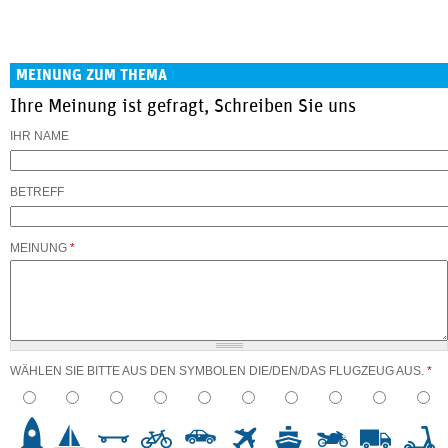
MEINUNG ZUM THEMA
Ihre Meinung ist gefragt, Schreiben Sie uns
IHR NAME
BETREFF
MEINUNG
*
WÄHLEN SIE BITTE AUS DEN SYMBOLEN DIE/DEN/DAS FLUGZEUG AUS.
*
3
4
5
6
7
8
9
10