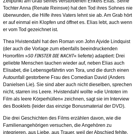
Zeitpunkt am Grab seines verstorbenen Enkels Elias. Seine
Tochter Anna (Renate Reinsve) hat den Tod ihres Sohnes nie
überwunden, die Hilfe ihres Vaters lehnt sie ab. Am Grab hört
er auf einmal ein Klopfen und öffnet es. Elias lebt, auch wenn
er vom Tod gezeichnet ist.
Thea Hvistendahl hat den Roman von John Ajvide Lindquist
(der auch die Vorlage zum ebenfalls beeindruckenden
Horrorfilm »
« lieferte) adaptiert: Drei
SO FINSTER DIE NACHT
geliebte Menschen tauchen wieder auf, neben Elias auch
Elisabet, die Lebensgefährtin von Tora, und die durch einen
Autounfall gestorbene Frau des Comedian David (Anders
Danielsen Lie). Sie sind aber auch nicht dieselben, sprechen
nicht, starren ins Leere. Hvistendahl wollte »die Untoten im
Film als leere Körperhüllen« zeichnen, sagt sie im Interview
des Booklets (leider das einzige Bonusmaterial der DVD).
Die drei Geschichten des Films erzählen davon, wie die
Familienangehörigen versuchen, die Angehören zu
integrieren, aus Liebe, aus Trauer, weil der Abschied fehlte.