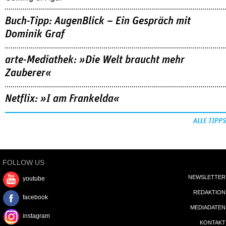
Buch-Tipp: AugenBlick – Ein Gespräch mit
Dominik Graf
arte-Mediathek: »Die Welt braucht mehr
Zauberer«
Netflix: »I am Frankelda«
ALLE TIPPS
FOLLOW US
NEWSLETTER
youtube
REDAKTION
facebook
MEDIADATEN
instagram
KONTAKT