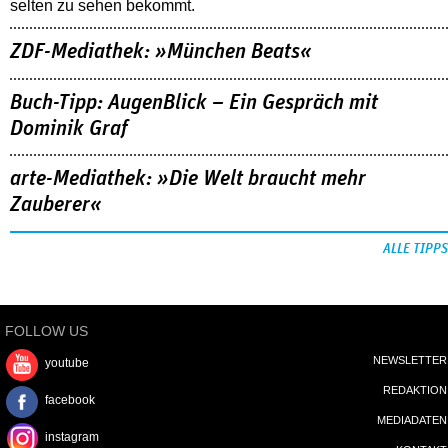
selten zu sehen bekommt.
ZDF-Mediathek: »München Beats«
Buch-Tipp: AugenBlick – Ein Gespräch mit
Dominik Graf
arte-Mediathek: »Die Welt braucht mehr
Zauberer«
ALLE TIPPS
FOLLOW US
NEWSLETTER
youtube
REDAKTION
facebook
MEDIADATEN
instagram