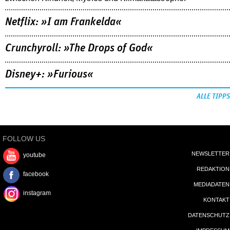
Netflix: »I am Frankelda«
Crunchyroll: »The Drops of God«
Disney+: »Furious«
ALLE TIPPS
FOLLOW US
NEWSLETTER
youtube
REDAKTION
facebook
MEDIADATEN
instagram
KONTAKT
DATENSCHUTZ