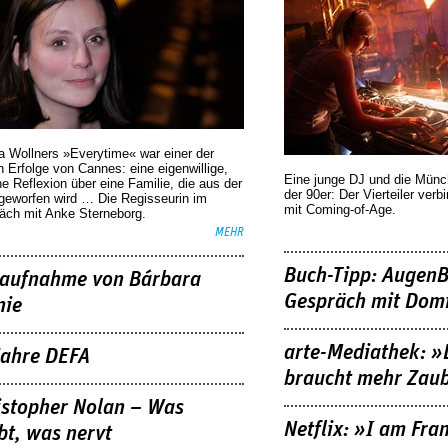
a Wollners »Everytime« war einer der
 Erfolge von Cannes: eine eigenwillige,
Eine junge DJ und die Mün
he Reflexion über eine ­Familie, die aus der
der 90er: Der Vierteiler verb
geworfen wird … Die Regisseurin im
mit Coming-of-Age.
äch mit Anke Sterneborg.
MEHR
Buch-Tipp: AugenB
aufnahme von Bárbara
Gespräch mit Domi
nie
arte-Mediathek: »
Jahre DEFA
braucht mehr Zau
istopher Nolan – Was
Netflix: »I am Fra
bt, was nervt