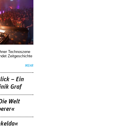
chner Technoszene
indet Zeitgeschichte
MEHR
lick – Ein
nik Graf
Die Welt
berer«
nkelda«