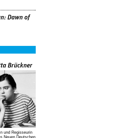
n: Dawn of
tta Brückner
in und Regisseurin
des Neuen Deutschen