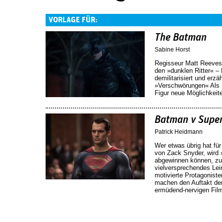
VORLAGE FÜR:
The Batman
Sabine Horst
Regisseur Matt Reeves
den »dunklen Ritter« – 
demilitarisiert und erzä
»Verschwörungen« Als St
Figur neue Möglichkeit
Batman v Super
Patrick Heidmann
Wer etwas übrig hat für
von Zack Snyder, wird
abgewinnen können, z
vielversprechendes Lei
motivierte Protagonist
machen den Auftakt d
ermüdend-nervigen Fil