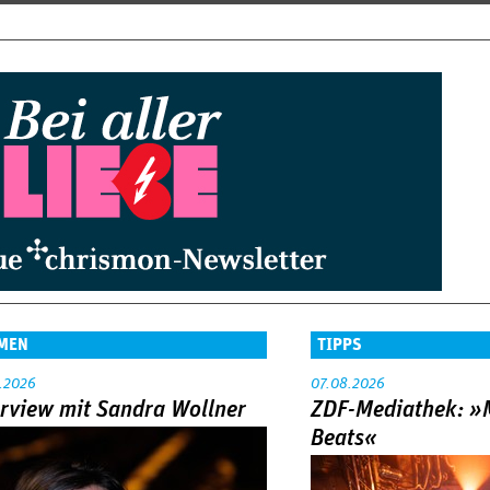
MEN
TIPPS
.2026
07.08.2026
erview mit Sandra Wollner
ZDF-Mediathek: 
Beats«