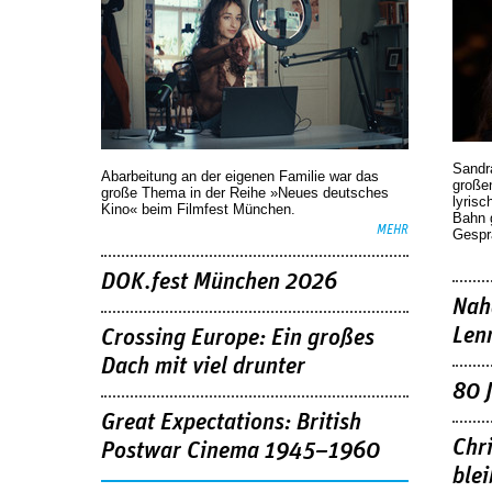
Sandr
Abarbeitung an der eigenen Familie war das
großen
große Thema in der Reihe »Neues deutsches
lyrisc
Kino« beim Filmfest München.
Bahn 
MEHR
Gespr
DOK.fest München 2026
Nah
Len
Crossing Europe: Ein großes
Dach mit viel drunter
80 
Great Expectations: British
Chr
Postwar Cinema 1945–1960
blei