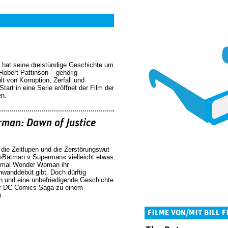
 hat seine dreistündige Geschichte um
Robert Pattinson – gehörig
hlt von Korruption, Zerfall und
art in eine Serie eröffnet der Film der
en.
man: Dawn of Justice
 die Zeitlupen und die Zerstörungswut
 »Batman v Superman« vielleicht etwas
umal Wonder Woman ihr
nwanddebüt gibt. Doch dürftig
en und eine unbefriedigende Geschichte
er DC-Comics-Saga zu einem
m
FILME VON/MIT BILL F