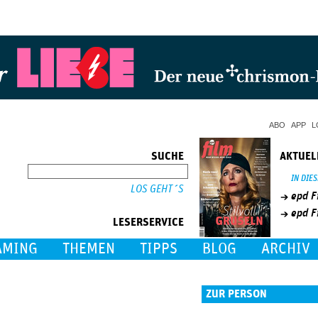
Jump to Navigation
ABO
APP
L
SUCHE
AKTUEL
SUCHE
IN DIE
epd F
epd F
LESERSERVICE
AMING
THEMEN
TIPPS
BLOG
ARCHIV
ZUR PERSON