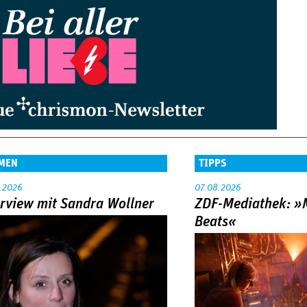
MEN
TIPPS
.2026
07.08.2026
erview mit Sandra Wollner
ZDF-Mediathek: 
Beats«