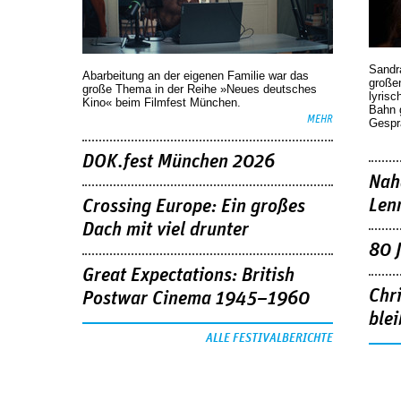
Sandr
Abarbeitung an der eigenen Familie war das
großen
große Thema in der Reihe »Neues deutsches
lyrisc
Kino« beim Filmfest München.
Bahn 
MEHR
Gespr
DOK.fest München 2026
Nah
Len
Crossing Europe: Ein großes
Dach mit viel drunter
80 
Great Expectations: British
Chr
Postwar Cinema 1945–1960
blei
ALLE FESTIVALBERICHTE