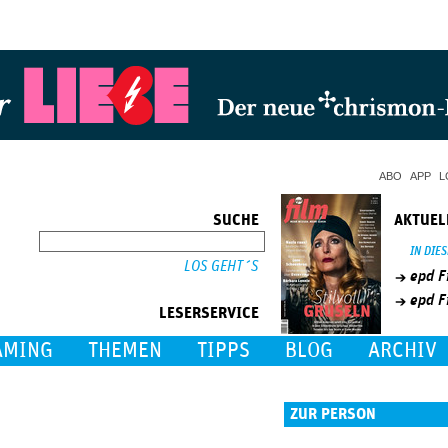
Jump to Navigation
ABO
APP
L
SUCHE
AKTUEL
SUCHE
IN DIE
epd F
epd F
LESERSERVICE
AMING
THEMEN
TIPPS
BLOG
ARCHIV
ZUR PERSON