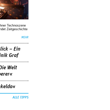
chner Technoszene
indet Zeitgeschichte
MEHR
lick – Ein
nik Graf
Die Welt
berer«
nkelda«
ALLE TIPPS