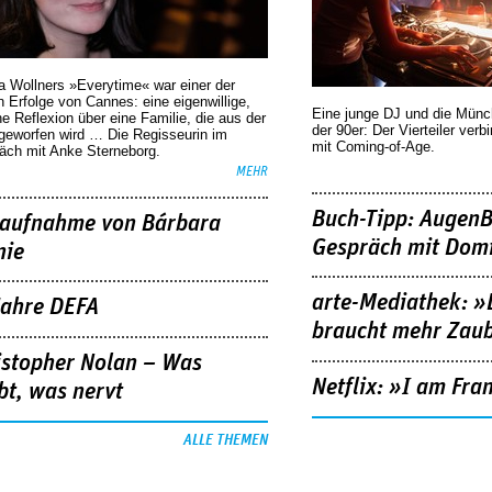
a Wollners »Everytime« war einer der
 Erfolge von Cannes: eine eigenwillige,
Eine junge DJ und die Mün
he Reflexion über eine ­Familie, die aus der
der 90er: Der Vierteiler verb
geworfen wird … Die Regisseurin im
mit Coming-of-Age.
äch mit Anke Sterneborg.
MEHR
Buch-Tipp: AugenB
aufnahme von Bárbara
Gespräch mit Domi
nie
arte-Mediathek: »
Jahre DEFA
braucht mehr Zau
istopher Nolan – Was
Netflix: »I am Fra
bt, was nervt
ALLE THEMEN