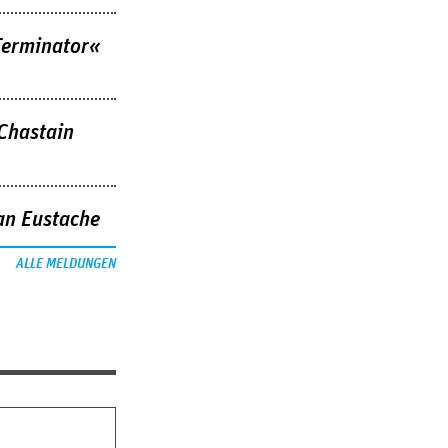
Terminator«
 Chastain
an Eustache
ALLE MELDUNGEN