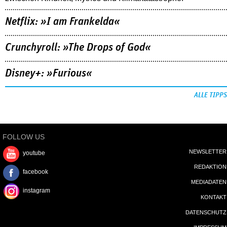
Netflix: »I am Frankelda«
Crunchyroll: »The Drops of God«
Disney+: »Furious«
ALLE TIPPS
FOLLOW US
NEWSLETTER
youtube
REDAKTION
facebook
MEDIADATEN
instagram
KONTAKT
DATENSCHUTZ