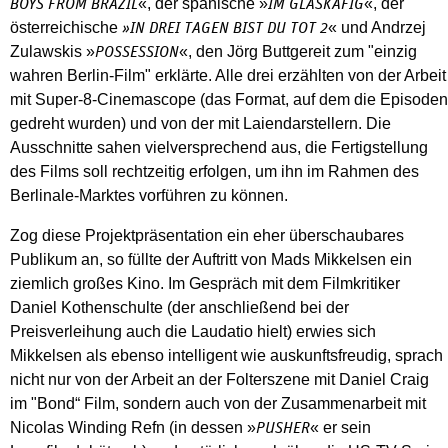
«, der spanische »
«, der
BOYS FROM BRAZIL
IM GLASKÄFIG
österreichische
« und Andrzej
»IN DREI TAGEN BIST DU TOT 2
Zulawskis »
«, den Jörg Buttgereit zum "einzig
POSSESSION
wahren Berlin-Film" erklärte. Alle drei erzählten von der Arbeit
mit Super-8-Cinemascope (das Format, auf dem die Episoden
gedreht wurden) und von der mit Laiendarstellern. Die
Ausschnitte sahen vielversprechend aus, die Fertigstellung
des Films soll rechtzeitig erfolgen, um ihn im Rahmen des
Berlinale-Marktes vorführen zu können.
Zog diese Projektpräsentation ein eher überschaubares
Publikum an, so füllte der Auftritt von Mads Mikkelsen ein
ziemlich großes Kino. Im Gespräch mit dem Filmkritiker
Daniel Kothenschulte (der anschließend bei der
Preisverleihung auch die Laudatio hielt) erwies sich
Mikkelsen als ebenso intelligent wie auskunftsfreudig, sprach
nicht nur von der Arbeit an der Folterszene mit Daniel Craig
im "Bond“ Film, sondern auch von der Zusammenarbeit mit
Nicolas Winding Refn (in dessen »
« er sein
PUSHER