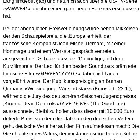
Langfilmdebüt gab) und natürlich auch über die US-TV-Serie
»
«, die ihm einen ganz neuen Fankreis erschlossen
HANNIBAL
hat.
Bei der abendlichen Preisverleihung wurde neben Mikkelsen,
der den Schauspielpreis, die ‚Europa’ erhielt, der
französische Komponist Jean-Michel Bernard, mit einer
Hommage und einem Werkstattgespräch vertreten,
ausgezeichnet. Schade, dass der 15minütige, mit dem
Kurzfilmpreis ‚Der Leo’ für dien besten Soundtrack prämierte
finnische Film »
« dabei nicht auch
EMERGENCY CALLS
vorgeführt wurde. Der Publikumspreis ging an Burhan
Qurbanis «Wir sind jung. Wir sind stark« (Kinostart: 22.1.),
während die Jury des deutsch-französischen Jugendpreises
‚Kinema’ Jean Denizots »
« (The Good Life)
LA BELLE VIE
auszeichnete. Bleibt zu hoffen, dass dieser mit 10.000 Euro
dotierte Preis, von dem die Hälfe an den deutschen Verleih
geht, deutsche Verleiher auf den Film aufmerksam macht: Die
Geschichte eines Vaters, der vor Jahren seine beiden Söhne