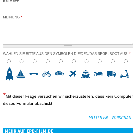
BETREFF
MEINUNG
*
WÄHLEN SIE BITTE AUS DEN SYMBOLEN DIE/DEN/DAS SEGELBOOT AUS.
*
3
4
5
6
7
8
9
10
Mit dieser Frage versuchen wir sicherzustellen, dass kein Computer
dieses Formular abschickt
MEHR AUF EPD-FILM.DE